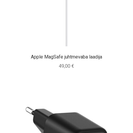
Tagasiost
Hooldus
Minu konto
Ostukorv
Apple MagSafe juhtmevaba laadija
49,00
€