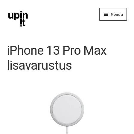
Liigu
Liigu
Menüü
navigeerimisele
sisu
juurde
iPhone
iPhone 13 Pro Max
iPad
lisavarustus
Ava
Mac
alamm
Watch
AirPods
Lisavarustus