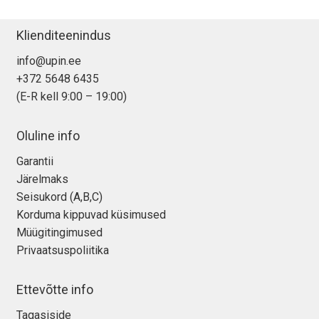
Klienditeenindus
info@upin.ee
+372 5648 6435
(E-R kell 9:00 – 19:00)
Oluline info
Garantii
Järelmaks
Seisukord (A,B,C)
Korduma kippuvad küsimused
Müügitingimused
Privaatsuspoliitika
Ettevõtte info
Tagasiside