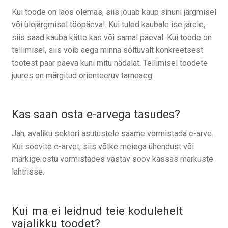
Kui toode on laos olemas, siis jõuab kaup sinuni järgmisel
või ülejärgmisel tööpäeval. Kui tuled kaubale ise järele,
siis saad kauba kätte kas või samal päeval. Kui toode on
tellimisel, siis võib aega minna sõltuvalt konkreetsest
tootest paar päeva kuni mitu nädalat. Tellimisel toodete
juures on märgitud orienteeruv tarneaeg.
Kas saan osta e-arvega tasudes?
Jah, avaliku sektori asutustele saame vormistada e-arve.
Kui soovite e-arvet, siis võtke meiega ühendust või
märkige ostu vormistades vastav soov kassas märkuste
lahtrisse.
Kui ma ei leidnud teie kodulehelt
vajalikku toodet?