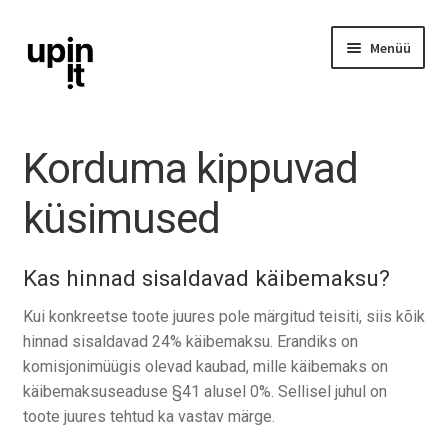
Liigu
Liigu
Menüü
navigeerimisele
sisu
juurde
iPhone
Korduma kippuvad
iPad
küsimused
Ava
Mac
alamm
Kas hinnad sisaldavad käibemaksu?
Watch
Kui konkreetse toote juures pole märgitud teisiti, siis kõik
hinnad sisaldavad 24% käibemaksu. Erandiks on
AirPods
komisjonimüügis olevad kaubad, mille käibemaks on
käibemaksuseaduse §41 alusel 0%. Sellisel juhul on
Lisavarustus
toote juures tehtud ka vastav märge.