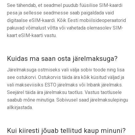
See tähendab, et seadmel puudub füüsilise SIM-kaardi
pesa ja sellesse seadmesse saab paigaldada vaid
digitaalse eSIM-kaardi. Kõik Eesti mobiilsideoperaatorid
pakuvad võimalust võtta või vahetada olemasolev SIM-
kaart eSIM-kaarti vastu.
Kuidas ma saan osta järelmaksuga?
Järelmaksuga ostmiseks vali välja sobiv toode ning lisa
see ostukorvi. Ostukorvis täida ära kõik küsitud väljad ja
vali makseviisiks ESTO järelmaks või Inbank järelmaks.
Seejärel täida ära järelmaksu taotlus. Vastus taotlusele
saabub mõne minutiga. Sobivusel saad järelmaksulepingu
allkirjastada.
Kui kiiresti jõuab tellitud kaup minuni?