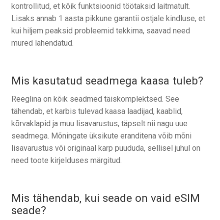
kontrollitud, et kõik funktsioonid töötaksid laitmatult.
Lisaks annab 1 aasta pikkune garantii ostjale kindluse, et
kui hiljem peaksid probleemid tekkima, saavad need
mured lahendatud.
Mis kasutatud seadmega kaasa tuleb?
Reeglina on kõik seadmed täiskomplektsed. See
tähendab, et karbis tulevad kaasa laadijad, kaablid,
kõrvaklapid ja muu lisavarustus, täpselt nii nagu uue
seadmega. Mõningate üksikute eranditena võib mõni
lisavarustus või originaal karp puududa, sellisel juhul on
need toote kirjelduses märgitud.
Mis tähendab, kui seade on vaid eSIM
seade?