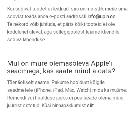
Kui sobivat toodet ei leidnud, siis on mõistlik meile oma
soovist teada anda e-posti aadressil
info@upin.ee
.
Teinekord võib juhtuda, et päris kõiki tooteid ei ole
kodulehel üleval, aga sellegipoolest leiame kliendile
sobiva lahenduse.
Mul on mure olemasoleva Apple’i
seadmega, kas saate mind aidata?
Tõenäoliselt saame. Pakume hooldust kõigile
seadmetele (iPhone, iPad, Mac, Watch) mida ka müüme.
Remondi või hoolduse jaoks ei pea seade olema meie
juurest ostetud. Küsi hinnapakkumist
siit
.