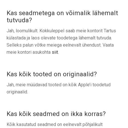
Tagasiost
Kas seadmetega on võimalik lähemalt
tutvuda?
Hooldus
Jah, loomulikult. Kokkuleppel saab meie kontorit Tartus
Minu konto
külastada ja laos olevate toodetega lähemalt tutvuda.
Selleks palun võtke meiega eelnevalt ühendust. Vaata
Ostukorv
meie kontori asukohta
siit
.
Kas kõik tooted on originaalid?
Jah, meie müüdavad tooted on kõik Apple’i toodetud
originaalid.
Kas kõik seadmed on ikka korras?
Kõik kasutatud seadmed on eelnevalt põhjalikult