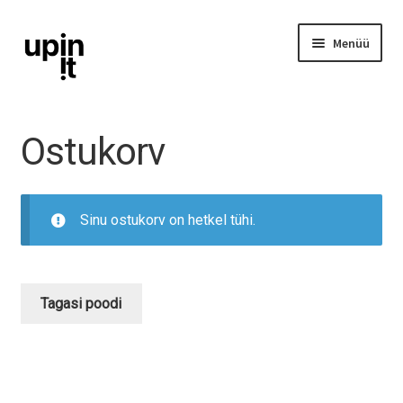
Liigu
Liigu
Menüü
navigeerimisele
sisu
juurde
iPhone
Ostukorv
iPad
Ava
Sinu ostukorv on hetkel tühi.
Mac
alamm
Watch
Tagasi poodi
AirPods
Lisavarustus