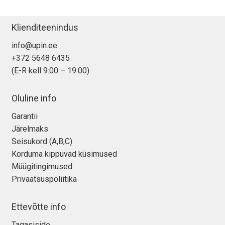
Tagasiost
Klienditeenindus
Hooldus
info@upin.ee
+372 5648 6435
Minu konto
(E-R kell 9:00 – 19:00)
Ostukorv
Oluline info
Garantii
Järelmaks
Seisukord (A,B,C)
Korduma kippuvad küsimused
Müügitingimused
Privaatsuspoliitika
Ettevõtte info
Tagasiside