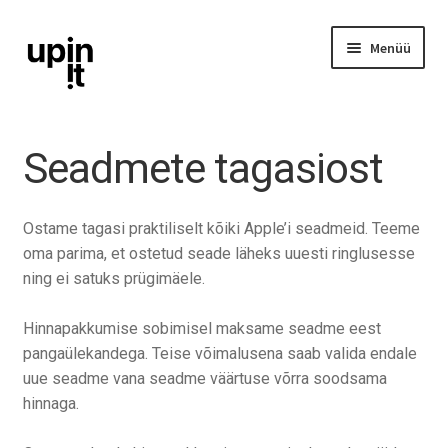
Liigu
Liigu
Menüü
navigeerimisele
sisu
juurde
iPhone
Seadmete tagasiost
iPad
Ostame tagasi praktiliselt kõiki Apple’i seadmeid. Teeme
Ava
Mac
oma parima, et ostetud seade läheks uuesti ringlusesse
alamm
ning ei satuks prügimäele.
Watch
Hinnapakkumise sobimisel maksame seadme eest
pangaülekandega. Teise võimalusena saab valida endale
AirPods
uue seadme vana seadme väärtuse võrra soodsama
hinnaga.
Lisavarustus