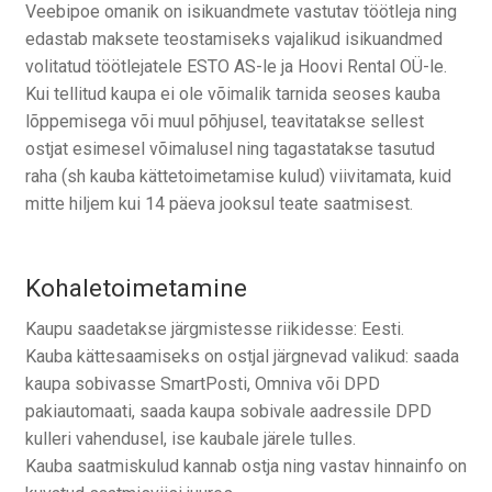
Veebipoe omanik on isikuandmete vastutav töötleja ning
edastab maksete teostamiseks vajalikud isikuandmed
volitatud töötlejatele ESTO AS-le ja Hoovi Rental OÜ-le.
Kui tellitud kaupa ei ole võimalik tarnida seoses kauba
lõppemisega või muul põhjusel, teavitatakse sellest
ostjat esimesel võimalusel ning tagastatakse tasutud
raha (sh kauba kättetoimetamise kulud) viivitamata, kuid
mitte hiljem kui 14 päeva jooksul teate saatmisest.
Kohaletoimetamine
Kaupu saadetakse järgmistesse riikidesse: Eesti.
Kauba kättesaamiseks on ostjal järgnevad valikud: saada
kaupa sobivasse SmartPosti, Omniva või DPD
pakiautomaati, saada kaupa sobivale aadressile DPD
kulleri vahendusel, ise kaubale järele tulles.
Kauba saatmiskulud kannab ostja ning vastav hinnainfo on