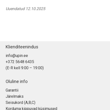
Uuendatud 12.10.2025
Klienditeenindus
info@upin.ee
+372 5648 6435
(E-R kell 9:00 – 19:00)
Oluline info
Garantii
Järelmaks
Seisukord (A,B,C)
Korduma kippuvad küsimused