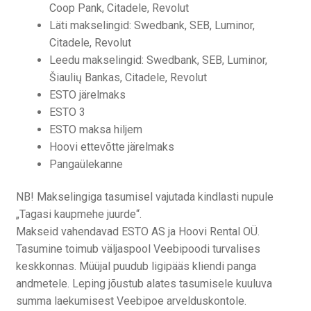
Coop Pank, Citadele, Revolut
Läti makselingid: Swedbank, SEB, Luminor,
Citadele, Revolut
Leedu makselingid: Swedbank, SEB, Luminor,
Šiaulių Bankas, Citadele, Revolut
ESTO järelmaks
ESTO 3
ESTO maksa hiljem
Hoovi ettevõtte järelmaks
Pangaülekanne
NB! Makselingiga tasumisel vajutada kindlasti nupule
„Tagasi kaupmehe juurde“.
Makseid vahendavad ESTO AS ja Hoovi Rental OÜ.
Tasumine toimub väljaspool Veebipoodi turvalises
keskkonnas. Müüjal puudub ligipääs kliendi panga
andmetele. Leping jõustub alates tasumisele kuuluva
summa laekumisest Veebipoe arvelduskontole.