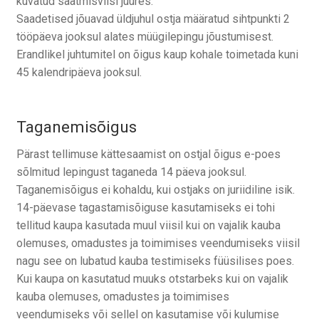
kuvatud saatmisviisi juures.
Saadetised jõuavad üldjuhul ostja määratud sihtpunkti 2
tööpäeva jooksul alates müügilepingu jõustumisest.
Erandlikel juhtumitel on õigus kaup kohale toimetada kuni
45 kalendripäeva jooksul.
Taganemisõigus
Pärast tellimuse kättesaamist on ostjal õigus e-poes
sõlmitud lepingust taganeda 14 päeva jooksul.
Taganemisõigus ei kohaldu, kui ostjaks on juriidiline isik.
14-päevase tagastamisõiguse kasutamiseks ei tohi
tellitud kaupa kasutada muul viisil kui on vajalik kauba
olemuses, omadustes ja toimimises veendumiseks viisil
nagu see on lubatud kauba testimiseks füüsilises poes.
Kui kaupa on kasutatud muuks otstarbeks kui on vajalik
kauba olemuses, omadustes ja toimimises
veendumiseks või sellel on kasutamise või kulumise