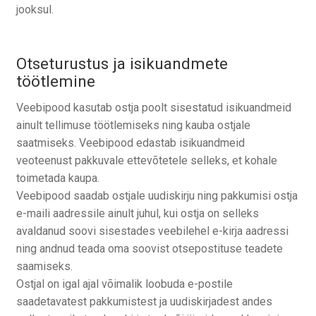
jooksul.
Otseturustus ja isikuandmete
töötlemine
Veebipood kasutab ostja poolt sisestatud isikuandmeid
ainult tellimuse töötlemiseks ning kauba ostjale
saatmiseks. Veebipood edastab isikuandmeid
veoteenust pakkuvale ettevõtetele selleks, et kohale
toimetada kaupa.
Veebipood saadab ostjale uudiskirju ning pakkumisi ostja
e-maili aadressile ainult juhul, kui ostja on selleks
avaldanud soovi sisestades veebilehel e-kirja aadressi
ning andnud teada oma soovist otsepostituse teadete
saamiseks.
Ostjal on igal ajal võimalik loobuda e-postile
saadetavatest pakkumistest ja uudiskirjadest andes