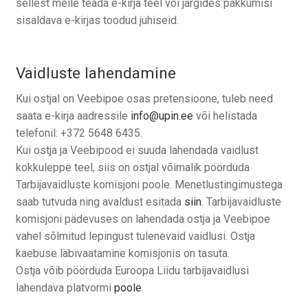
sellest meile teada e-kirja teel või järgides pakkumisi
sisaldava e-kirjas toodud juhiseid.
Vaidluste lahendamine
Kui ostjal on Veebipoe osas pretensioone, tuleb need
saata e-kirja aadressile
info@upin.ee
või helistada
telefonil: +372 5648 6435.
Kui ostja ja Veebipood ei suuda lahendada vaidlust
kokkuleppe teel, siis on ostjal võimalik pöörduda
Tarbijavaidluste komisjoni poole. Menetlustingimustega
saab tutvuda ning avaldust esitada
siin
. Tarbijavaidluste
komisjoni pädevuses on lahendada ostja ja Veebipoe
vahel sõlmitud lepingust tulenevaid vaidlusi. Ostja
kaebuse läbivaatamine komisjonis on tasuta.
Ostja võib pöörduda Euroopa Liidu tarbijavaidlusi
lahendava platvormi
poole
.