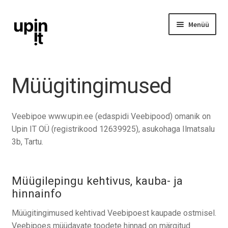
Liigu
Liigu
Menüü
navigeerimisele
sisu
juurde
iPhone
Müügitingimused
iPad
Veebipoe www.upin.ee (edaspidi Veebipood) omanik on
Ava
Mac
Upin IT OÜ (registrikood 12639925), asukohaga Ilmatsalu
alamm
3b, Tartu.
Watch
Müügilepingu kehtivus, kauba- ja
AirPods
hinnainfo
Lisavarustus
Müügitingimused kehtivad Veebipoest kaupade ostmisel.
Veebipoes müüdavate toodete hinnad on märgitud