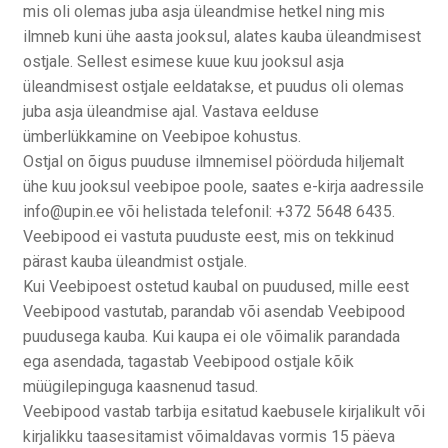
mis oli olemas juba asja üleandmise hetkel ning mis
ilmneb kuni ühe aasta jooksul, alates kauba üleandmisest
ostjale. Sellest esimese kuue kuu jooksul asja
üleandmisest ostjale eeldatakse, et puudus oli olemas
juba asja üleandmise ajal. Vastava eelduse
ümberlükkamine on Veebipoe kohustus.
Ostjal on õigus puuduse ilmnemisel pöörduda hiljemalt
ühe kuu jooksul veebipoe poole, saates e-kirja aadressile
info@upin.ee või helistada telefonil: +372 5648 6435.
Veebipood ei vastuta puuduste eest, mis on tekkinud
pärast kauba üleandmist ostjale.
Kui Veebipoest ostetud kaubal on puudused, mille eest
Veebipood vastutab, parandab või asendab Veebipood
puudusega kauba. Kui kaupa ei ole võimalik parandada
ega asendada, tagastab Veebipood ostjale kõik
müügilepinguga kaasnenud tasud.
Veebipood vastab tarbija esitatud kaebusele kirjalikult või
kirjalikku taasesitamist võimaldavas vormis 15 päeva