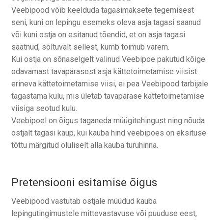
Veebipood võib keelduda tagasimaksete tegemisest
seni, kuni on lepingu esemeks oleva asja tagasi saanud
või kuni ostja on esitanud tõendid, et on asja tagasi
saatnud, sõltuvalt sellest, kumb toimub varem.
Kui ostja on sõnaselgelt valinud Veebipoe pakutud kõige
odavamast tavapärasest asja kättetoimetamise viisist
erineva kättetoimetamise viisi, ei pea Veebipood tarbijale
tagastama kulu, mis ületab tavapärase kättetoimetamise
viisiga seotud kulu.
Veebipoel on õigus taganeda müügitehingust ning nõuda
ostjalt tagasi kaup, kui kauba hind veebipoes on eksituse
tõttu märgitud oluliselt alla kauba turuhinna.
Pretensiooni esitamise õigus
Veebipood vastutab ostjale müüdud kauba
lepingutingimustele mittevastavuse või puuduse eest,