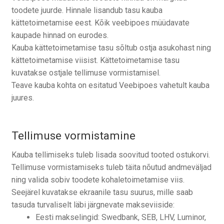
Tagasiost
toodete juurde. Hinnale lisandub tasu kauba
kättetoimetamise eest. Kõik veebipoes müüdavate
Hooldus
kaupade hinnad on eurodes.
Kauba kättetoimetamise tasu sõltub ostja asukohast ning
Minu konto
kättetoimetamise viisist. Kättetoimetamise tasu
kuvatakse ostjale tellimuse vormistamisel.
Teave kauba kohta on esitatud Veebipoes vahetult kauba
Ostukorv
juures.
Tellimuse vormistamine
Kauba tellimiseks tuleb lisada soovitud tooted ostukorvi.
Tellimuse vormistamiseks tuleb täita nõutud andmeväljad
ning valida sobiv toodete kohaletoimetamise viis.
Seejärel kuvatakse ekraanile tasu suurus, mille saab
tasuda turvaliselt läbi järgnevate makseviiside:
Eesti makselingid: Swedbank, SEB, LHV, Luminor,