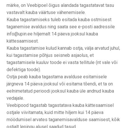
märke, on Veebipoel õigus alandada tagastatavat tasu
vastavalt kauba väärtuse vähenemisele.
Kauba tagastamiseks tuleb esitada kauba ostmisest
taganemise avaldus ning saata see e-posti aadressile
info@upin.ee hiljemalt 14 päeva jooksul kauba
kättesaamisest.
Kauba tagastamise kulud kannab ostja, välja arvatud juhul,
kui tagastamise põhjus seisneb asjaolus, et
tagastamisele kuuluv toode ei vasta tellitule (nt vale või
defektiga toode).
Ostja peab kauba tagastama avalduse esitamisele
järgneva 14 päeva jooksul või esitama tõendi, et ta on
eelnimetatud perioodi jooksul kauba üle andnud kauba
vedajale.
Veebipood tagastab tagastatava kauba kättesaamisel
ostjale viivitamata, kuid mitte hiljem kui 14 päeva
möödumisel arvates taganemisavalduse saamisest, kõik
ostjalt lepingu alusel saadud tasud.