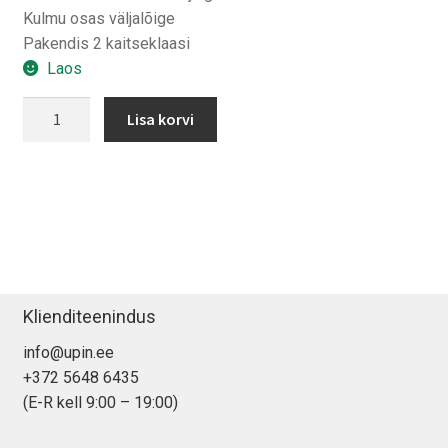
Kulmu osas väljalõige
Pakendis 2 kaitseklaasi
Laos
Spigen
Lisa korvi
EZ
FIT
iPhone
14
Plus/
13
Pro
Max
Klienditeenindus
kaitseklaas
info@upin.ee
(2-
+372 5648 6435
pakk)
(E-R kell 9:00 – 19:00)
kogus