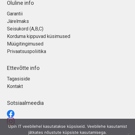
Oluline info
Garantii
Järelmaks
Seisukord (A,B,C)
Korduma kippuvad küsimused
Müügitingimused
Privaatsuspoliitika
Ettevõtte info
Tagasiside
Kontakt
Sotsiaalmeedia
Upin IT veebilehel kasutatakse küpsiseid. Veebilehe kasutamist
jätkates nõustute küpsiste kasutamisega.