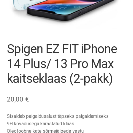
Tagasiost
Hooldus
Minu konto
Spigen EZ FIT iPhone
Ostukorv
14 Plus/ 13 Pro Max
kaitseklaas (2-pakk)
20,00
€
Sisaldab paigaldusalust täpseks paigaldamiseks
9H kõvadusega karastatud klaas
Oleofoobne kate sõrmejälgede vastu