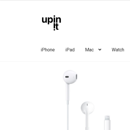
Liigu
Liigu
navigeerimisele
sisu
juurde
iPhone
iPad
Mac
Watch