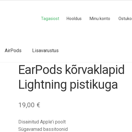
Tagasiost
Hooldus
Minu konto
Ostuko
AirPods
Lisavarustus
EarPods kõrvaklapid
Lightning pistikuga
19,00
€
Disainitud Apple’i poolt
Sügavamad bassitoonid