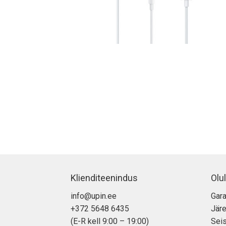
Klienditeenindus
Olul
info@upin.ee
Gara
+372 5648 6435
Jär
(E-R kell 9:00 – 19:00)
Seis