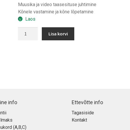
Muusika ja video taasesituse juhtimine
Kõnele vastamine ja kõne lõpetamine
Laos
EarPods
Lisa korvi
kõrvaklapid
Lightning
pistikuga
kogus
ine info
Ettevõtte info
ntii
Tagasiside
elmaks
Kontakt
ukord (A,B,C)