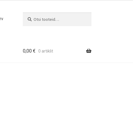
Otsi
Otsi:
rv
0,00
€
0 artiklit