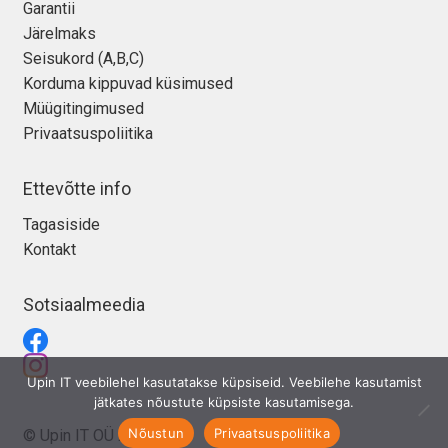
Garantii
Järelmaks
Seisukord (A,B,C)
Korduma kippuvad küsimused
Müügitingimused
Privaatsuspoliitika
Ettevõtte info
Tagasiside
Kontakt
Sotsiaalmeedia
Upin IT veebilehel kasutatakse küpsiseid. Veebilehe kasutamist
jätkates nõustute küpsiste kasutamisega.
Nõustun
Privaatsuspoliitika
© Upin IT OÜ 2026