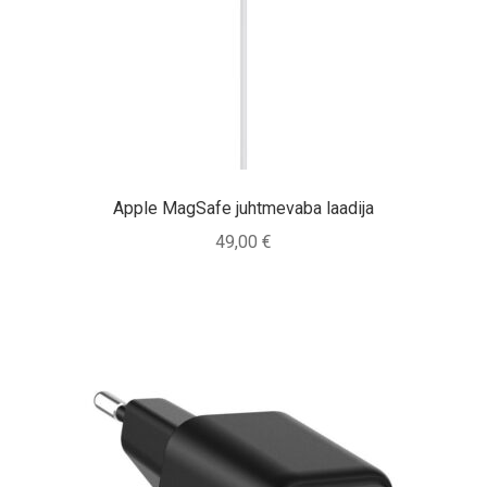
Tagasiost
Hooldus
Minu konto
Ostukorv
Apple MagSafe juhtmevaba laadija
49,00
€