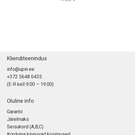
Klienditeenindus
info@upin.ee
+372 5648 6435
(E-R kell 9:00 – 19:00)
Oluline info
Garantii
Järelmaks
Seisukord (A,B,C)
Korduma kippuvad küsimused