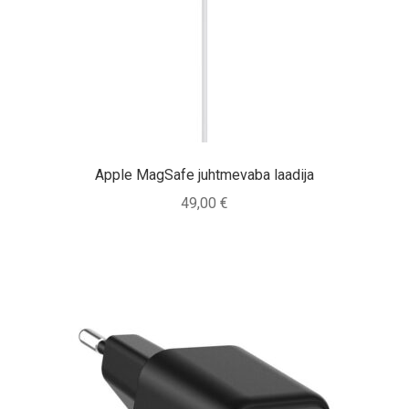
Tagasiost
Hooldus
Minu konto
Ostukorv
Apple MagSafe juhtmevaba laadija
49,00
€