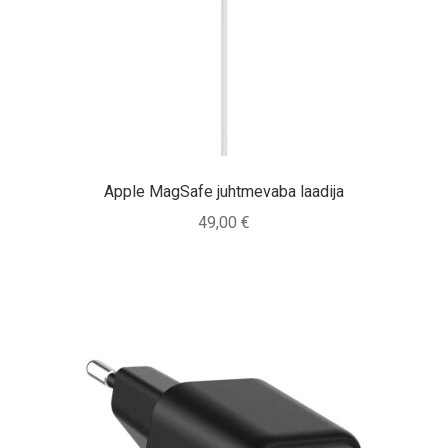
Tagasiost
Hooldus
Minu konto
Ostukorv
Apple MagSafe juhtmevaba laadija
49,00
€