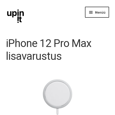
Liigu
Liigu
Menüü
navigeerimisele
sisu
juurde
iPhone
iPhone 12 Pro Max
iPad
lisavarustus
Ava
Mac
alamm
Watch
AirPods
Lisavarustus