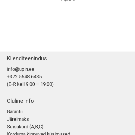
Klienditeenindus
info@upin.ee
+372 5648 6435
(E-R kell 9:00 – 19:00)
Oluline info
Garantii
Järelmaks
Seisukord (A,B,C)
Korduma kippuvad küsimused