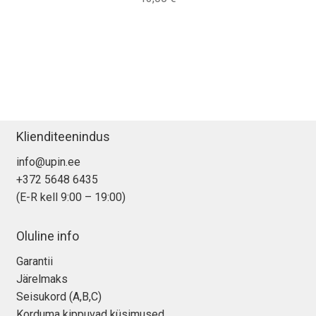
Klienditeenindus
info@upin.ee
+372 5648 6435
(E-R kell 9:00 – 19:00)
Oluline info
Garantii
Järelmaks
Seisukord (A,B,C)
Korduma kippuvad küsimused