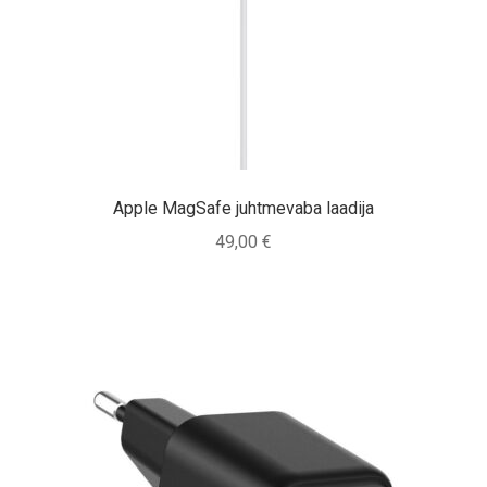
Tagasiost
Hooldus
Minu konto
Ostukorv
Apple MagSafe juhtmevaba laadija
49,00
€