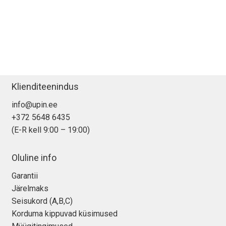
Klienditeenindus
info@upin.ee
+372 5648 6435
(E-R kell 9:00 – 19:00)
Oluline info
Garantii
Järelmaks
Seisukord (A,B,C)
Korduma kippuvad küsimused