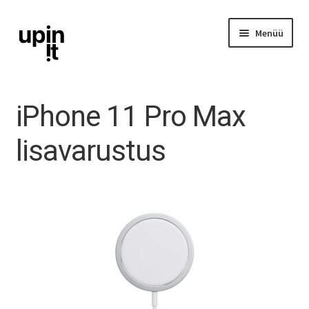
Liigu
Liigu
Menüü
navigeerimisele
sisu
juurde
iPhone
iPhone 11 Pro Max
iPad
lisavarustus
Ava
Mac
alamm
Watch
AirPods
Lisavarustus