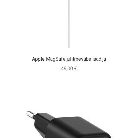
Tagasiost
Hooldus
Minu konto
Ostukorv
Apple MagSafe juhtmevaba laadija
49,00
€