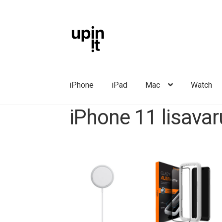
Liigu
Liigu
navigeerimisele
sisu
juurde
iPhone
iPad
Mac
Watch
iPhone 11 lisava