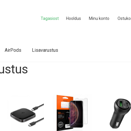
Tagasiost
Hooldus
Minu konto
Ostuko
AirPods
Lisavarustus
rustus