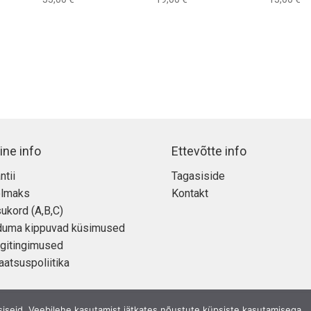
ine info
Ettevõtte info
ntii
Tagasiside
elmaks
Kontakt
ukord (A,B,C)
duma kippuvad küsimused
gitingimused
aatsuspoliitika
siseid. Veebilehe kasutamist jätkates nõustute küpsiste kasutamisega.