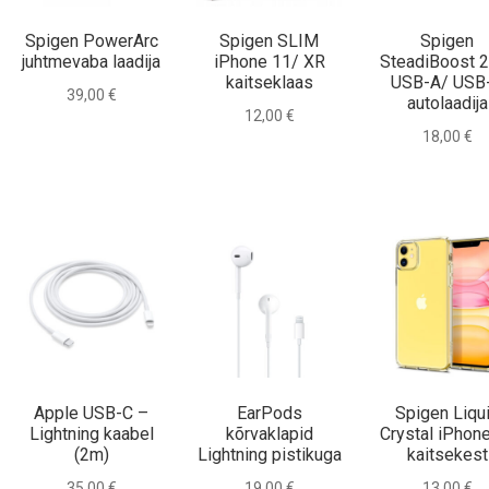
Spigen PowerArc
Spigen SLIM
Spigen
juhtmevaba laadija
iPhone 11/ XR
SteadiBoost 
kaitseklaas
USB-A/ USB
39,00
€
autolaadija
12,00
€
18,00
€
Apple USB-C –
EarPods
Spigen Liqu
Lightning kaabel
kõrvaklapid
Crystal iPhon
(2m)
Lightning pistikuga
kaitsekest
35,00
€
19,00
€
13,00
€