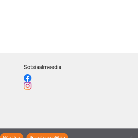
Sotsiaalmeedia
Nõustun
Privaatsuspoliitika