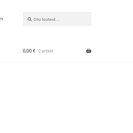
Otsi
Otsi:
rv
0,00
€
0 artiklit