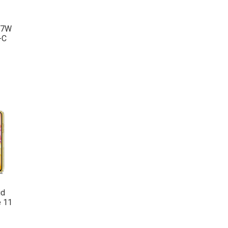
27W
-C
id
e 11