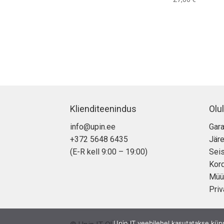
Klienditeenindus
Olul
info@upin.ee
Gara
+372 5648 6435
Jär
(E-R kell 9:00 – 19:00)
Seis
Kor
Müü
Priv
Upin IT veebilehel kasutatakse küp