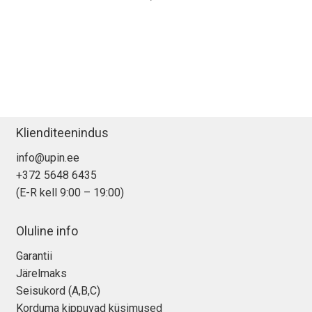
Klienditeenindus
info@upin.ee
+372 5648 6435
(E-R kell 9:00 – 19:00)
Oluline info
Garantii
Järelmaks
Seisukord (A,B,C)
Korduma kippuvad küsimused