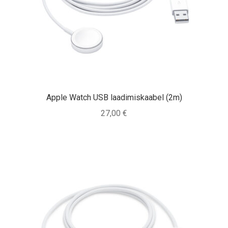
Tagasiost
Hooldus
Minu konto
Ostukorv
Apple Watch USB laadimiskaabel (2m)
27,00
€