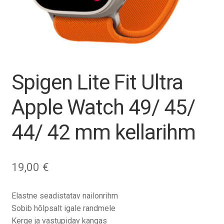
Tagasiost
Hooldus
Minu konto
Spigen Lite Fit Ultra
Ostukorv
Apple Watch 49/ 45/
44/ 42 mm kellarihm
19,00
€
Elastne seadistatav nailonrihm
Sobib hõlpsalt igale randmele
Kerge ja vastupidav kangas