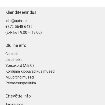
45/
44/
Klienditeenindus
42
info@upin.ee
mm
+372 5648 6435
kellarihm
(E-R kell 9:00 – 19:00)
kogus
Oluline info
Garantii
Järelmaks
Seisukord (A,B,C)
Korduma kippuvad küsimused
Müügitingimused
Privaatsuspoliitika
Ettevõtte info
Tagasiside