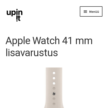
Liigu
Liigu
Menüü
navigeerimisele
sisu
juurde
iPhone
Apple Watch 41 mm
iPad
lisavarustus
Ava
Mac
alamm
Watch
AirPods
Lisavarustus