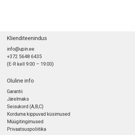
Klienditeenindus
info@upin.ee
+372 5648 6435
(E-R kell 9:00 – 19:00)
Oluline info
Garantii
Järelmaks
Seisukord (A,B,C)
Korduma kippuvad küsimused
Müügitingimused
Privaatsuspoliitika