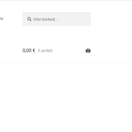
Otsi
Otsi:
rv
0,00
€
0 artiklit