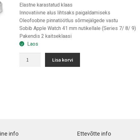
Elastne karastatud klaas
Innovatiivne alus lihtsaks paigaldamiseks
Oleofoobne pinnatöötlus sõrmejälgede vastu
Sobib Apple Watch 41 mm nutikellale (Series 7/ 8/ 9)
Pakendis 2 kaitseklaasi
Laos
Spigen
Lisa korvi
ProFlex
EZ
Fit
Apple
Watch
41
mm
kaitseklaas
kogus
ine info
Ettevõtte info