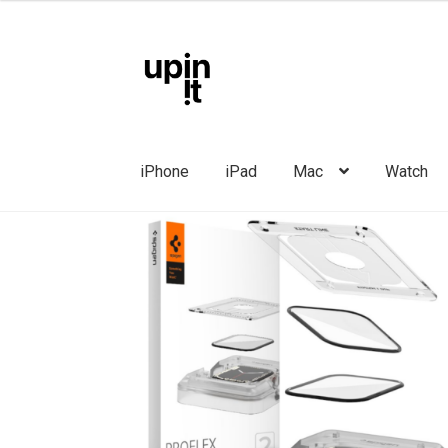
Liigu
Liigu
navigeerimisele
sisu
juurde
iPhone
iPad
Mac
Watch