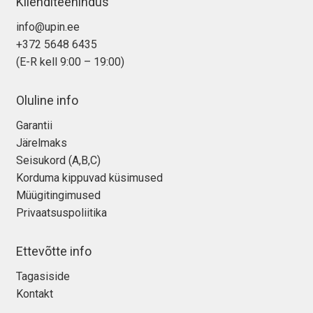
Klienditeenindus
info@upin.ee
+372 5648 6435
(E-R kell 9:00 – 19:00)
Oluline info
Garantii
Järelmaks
Seisukord (A,B,C)
Korduma kippuvad küsimused
Müügitingimused
Privaatsuspoliitika
Ettevõtte info
Tagasiside
Kontakt