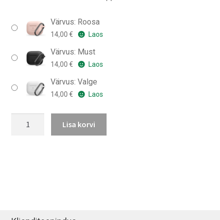
Värvus: Roosa
14,00
€
Laos
Värvus: Must
14,00
€
Laos
Värvus: Valge
14,00
€
Laos
Spigen
Lisa korvi
Silicone
Fit
AirPods
Pro
kaitsekest
kogus