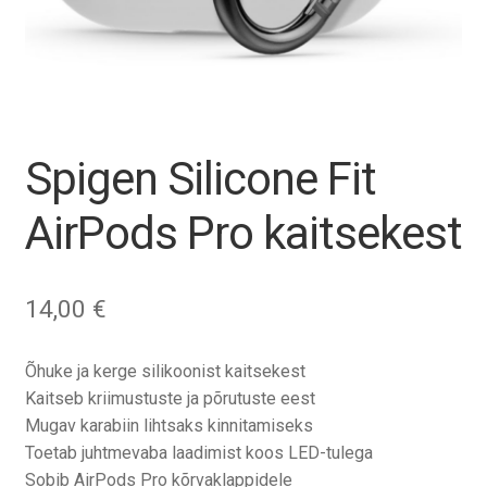
Tagasiost
Hooldus
Minu konto
Spigen Silicone Fit
Ostukorv
AirPods Pro kaitsekest
14,00
€
Õhuke ja kerge silikoonist kaitsekest
Kaitseb kriimustuste ja põrutuste eest
Mugav karabiin lihtsaks kinnitamiseks
Toetab juhtmevaba laadimist koos LED-tulega
Sobib AirPods Pro kõrvaklappidele