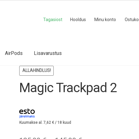
Tagasiost
Hooldus
Minu konto
Ostuko
AirPods
Lisavarustus
ALLAHINDLUS!
Magic Trackpad 2
Kuumakse al.
7,62
€
/ 18 kuud