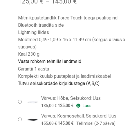
Hinnavahemik:
125,00
€
–
145,00
€
125,00 €
kuni
Mitmikpuutetundlik Force Touch toega pealispind
145,00 €
Bluetooth traadita side
Lightning liides
Mõõtmed 0,49-1,09 x 16 x 11,49 cm (kõrgus x laius x
sügavus)
Kaal 230 g
Vaata rohkem tehnilisi andmeid
Garantii 1 aasta
Komplekti kuulub puuteplaat ja laadimiskaabel
Tutvu seisukordade kirjeldustega (A,B,C)
Värvus: Hõbe, Seisukord: Uus
Algne
Praegune
135,00
€
125,00
€
Laos
hind
hind
Värvus: Kosmosehall, Seisukord: Uus
oli:
on:
Algne
Praegune
155,00
€
145,00
€
Tellimisel (2-7 päeva)
135,00 €.
125,00 €.