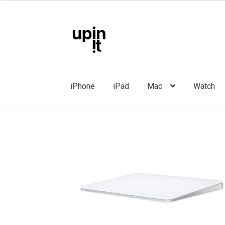
kuni
145,00 €
Liigu
Liigu
navigeerimisele
sisu
juurde
iPhone
iPad
Mac
Watch