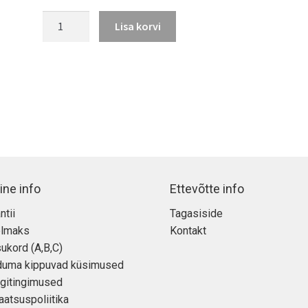
hind
hind
Magic
oli:
on:
Lisa korvi
Trackpad
155,00 €.
145,00 €.
2
kogus
ine info
Ettevõtte info
ntii
Tagasiside
elmaks
Kontakt
ukord (A,B,C)
duma kippuvad küsimused
gitingimused
aatsuspoliitika