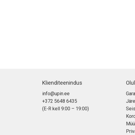
Klienditeenindus
Olul
info@upin.ee
Gara
+372 5648 6435
Jär
(E-R kell 9:00 – 19:00)
Seis
Kor
Müü
Priv