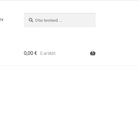
Otsi
Otsi:
rv
0,00
€
0 artiklit