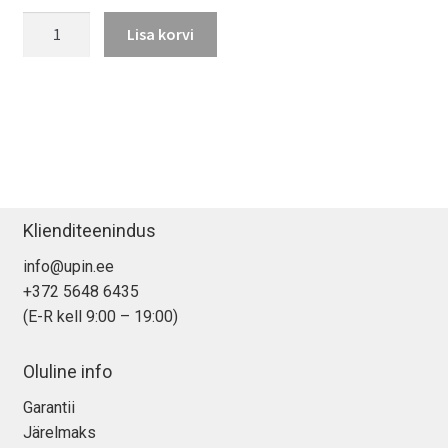
Magic
Lisa korvi
Keyboard
Touch
ID
ja
numbriklahvistikuga
(2020)
kogus
Klienditeenindus
info@upin.ee
+372 5648 6435
(E-R kell 9:00 – 19:00)
Oluline info
Garantii
Järelmaks