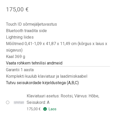
175,00
€
Touch ID sõrmejäljetuvastus
Bluetooth traadita side
Lightning liides
Mõõtmed 0,41-1,09 x 41,87 x 11,49 cm (kõrgus x laius x
sügavus)
Kaal 369 g
Vaata rohkem tehnilisi andmeid
Garantii 1 aasta
Komplekti kuulub klaviatuur ja laadimiskaabel
Tutvu seisukordade kirjeldustega (A,B,C)
Klaviatuuri asetus: Rootsi, Värvus: Hõbe,
Seisukord: A
175,00
€
Laos