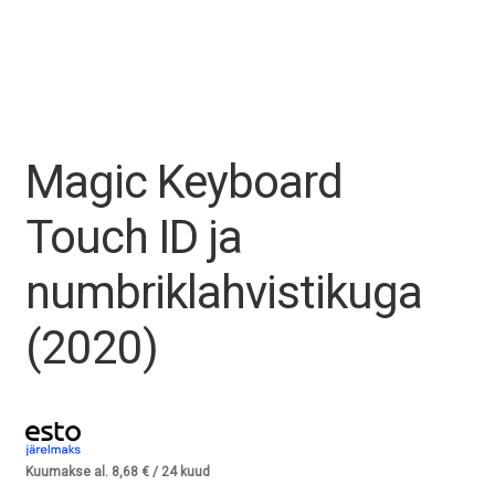
Tagasiost
Hooldus
Minu konto
Magic Keyboard
Ostukorv
Touch ID ja
numbriklahvistikuga
(2020)
Kuumakse al.
8,68
€
/ 24 kuud