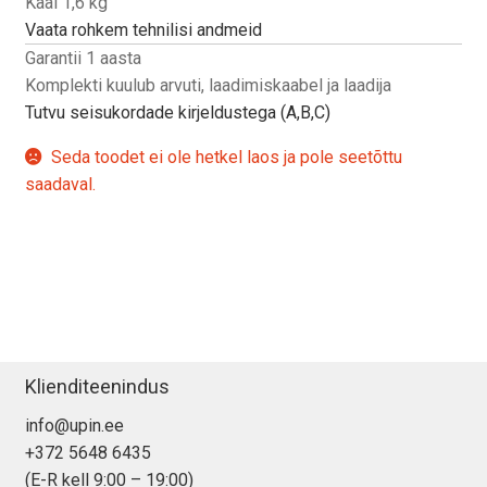
Kaal 1,6 kg
Vaata rohkem tehnilisi andmeid
Garantii 1 aasta
Komplekti kuulub arvuti, laadimiskaabel ja laadija
Tutvu seisukordade kirjeldustega (A,B,C)
Seda toodet ei ole hetkel laos ja pole seetõttu
saadaval.
Klienditeenindus
info@upin.ee
+372 5648 6435
(E-R kell 9:00 – 19:00)