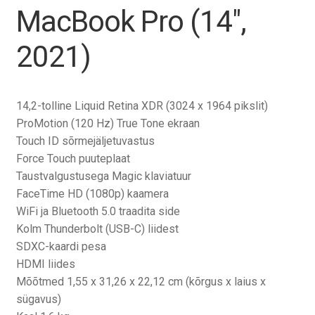
Tagasiost
MacBook Pro (14″,
2021)
Hooldus
Minu konto
14,2-tolline Liquid Retina XDR (3024 x 1964 pikslit)
Ostukorv
ProMotion (120 Hz) True Tone ekraan
Touch ID sõrmejäljetuvastus
Force Touch puuteplaat
Taustvalgustusega Magic klaviatuur
FaceTime HD (1080p) kaamera
WiFi ja Bluetooth 5.0 traadita side
Kolm Thunderbolt (USB-C) liidest
SDXC-kaardi pesa
HDMI liides
Mõõtmed 1,55 x 31,26 x 22,12 cm (kõrgus x laius x
sügavus)