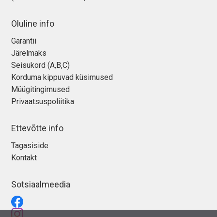
Oluline info
Garantii
Järelmaks
Seisukord (A,B,C)
Korduma kippuvad küsimused
Müügitingimused
Privaatsuspoliitika
Ettevõtte info
Tagasiside
Kontakt
Sotsiaalmeedia