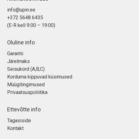
info@upin.ee
+372 5648 6435
(E-R kell 9:00 – 19:00)
Oluline info
Garantii
Järelmaks
Seisukord (A,B,C)
Korduma kippuvad küsimused
Müügitingimused
Privaatsuspoliitika
Ettevõtte info
Tagasiside
Kontakt