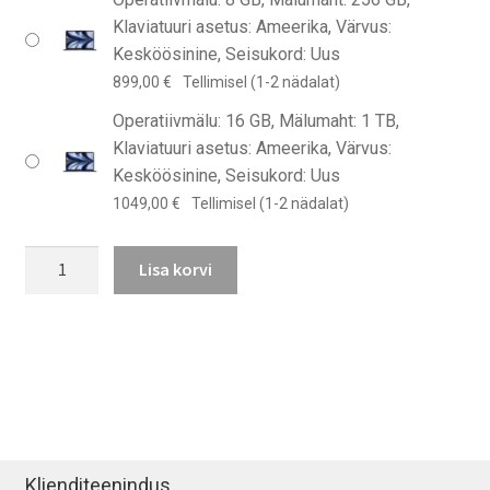
Klaviatuuri asetus: Ameerika, Värvus:
Kesköösinine, Seisukord: Uus
899,00
€
Tellimisel (1-2 nädalat)
Operatiivmälu: 16 GB, Mälumaht: 1 TB,
Klaviatuuri asetus: Ameerika, Värvus:
Kesköösinine, Seisukord: Uus
1049,00
€
Tellimisel (1-2 nädalat)
MacBook
Lisa korvi
Air
(13″,
M2,
2022)
kogus
Klienditeenindus