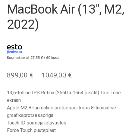
Tagasiost
MacBook Air (13″, M2,
2022)
Hooldus
Minu konto
Ostukorv
Kuumakse al.
27,55
€
/ 60 kuud
Hinnavahemik:
899,00
€
–
1049,00
€
899,00 €
kuni
13,6-tolline IPS Retina (2560 x 1664 pikslit) True Tone
1049,00 €
ekraan
Apple M2 8-tuumaline protsessor koos 8-tuumalise
graafikaprotsessoriga
Touch ID sõrmejäljetuvastus
Force Touch puuteplaat