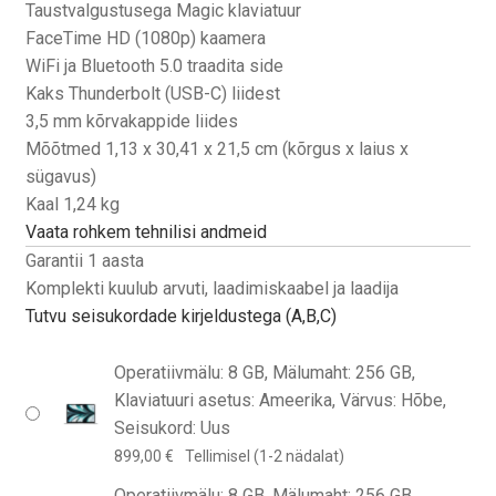
Taustvalgustusega Magic klaviatuur
FaceTime HD (1080p) kaamera
WiFi ja Bluetooth 5.0 traadita side
Kaks Thunderbolt (USB-C) liidest
3,5 mm kõrvakappide liides
Mõõtmed 1,13 x 30,41 x 21,5 cm (kõrgus x laius x
sügavus)
Kaal 1,24 kg
Vaata rohkem tehnilisi andmeid
Garantii 1 aasta
Komplekti kuulub arvuti, laadimiskaabel ja laadija
Tutvu seisukordade kirjeldustega (A,B,C)
Operatiivmälu: 8 GB, Mälumaht: 256 GB,
Klaviatuuri asetus: Ameerika, Värvus: Hõbe,
Seisukord: Uus
899,00
€
Tellimisel (1-2 nädalat)
Operatiivmälu: 8 GB, Mälumaht: 256 GB,