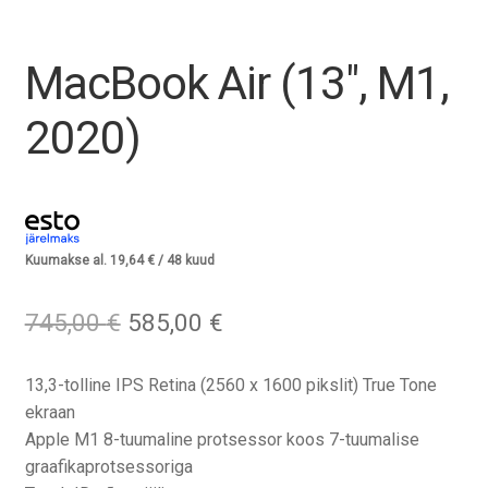
Tagasiost
MacBook Air (13″, M1,
Hooldus
2020)
Minu konto
Ostukorv
Kuumakse al.
19,64
€
/ 48 kuud
Algne
Praegune
745,00
€
585,00
€
hind
hind
oli:
on:
13,3-tolline IPS Retina (2560 x 1600 pikslit) True Tone
745,00 €.
585,00 €.
ekraan
Apple M1 8-tuumaline protsessor koos 7-tuumalise
graafikaprotsessoriga