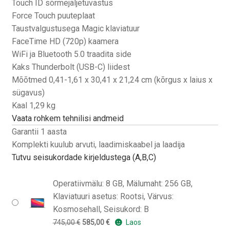
Touch ID sõrmejäljetuvastus
Force Touch puuteplaat
Taustvalgustusega Magic klaviatuur
FaceTime HD (720p) kaamera
WiFi ja Bluetooth 5.0 traadita side
Kaks Thunderbolt (USB-C) liidest
Mõõtmed 0,41-1,61 x 30,41 x 21,24 cm (kõrgus x laius x
sügavus)
Kaal 1,29 kg
Vaata rohkem tehnilisi andmeid
Garantii 1 aasta
Komplekti kuulub arvuti, laadimiskaabel ja laadija
Tutvu seisukordade kirjeldustega (A,B,C)
Operatiivmälu: 8 GB, Mälumaht: 256 GB,
Klaviatuuri asetus: Rootsi, Värvus:
Kosmosehall, Seisukord: B
Algne
Praegune
745,00
€
585,00
€
Laos