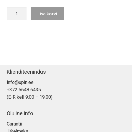
hind
hind
MacBook
oli:
on:
Lisa korvi
Air
745,00 €.
585,00 €.
(13",
M1,
2020)
kogus
Klienditeenindus
info@upin.ee
+372 5648 6435
(E-R kell 9:00 – 19:00)
Oluline info
Garantii
Järelmaks