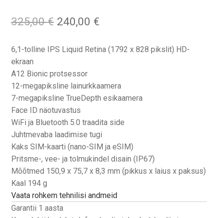
Algne
Praegune
325,00
€
240,00
€
hind
hind
oli:
on:
6,1-tolline IPS Liquid Retina (1792 x 828 pikslit) HD-
325,00 €.
240,00 €.
ekraan
A12 Bionic protsessor
12-megapiksline lainurkkaamera
7-megapiksline TrueDepth esikaamera
Face ID näotuvastus
WiFi ja Bluetooth 5.0 traadita side
Juhtmevaba laadimise tugi
Kaks SIM-kaarti (nano-SIM ja eSIM)
Pritsme-, vee- ja tolmukindel disain (IP67)
Mõõtmed 150,9 x 75,7 x 8,3 mm (pikkus x laius x paksus)
Kaal 194 g
Vaata rohkem tehnilisi andmeid
Garantii 1 aasta