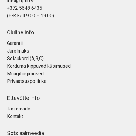
info@upin.ee
+372 5648 6435
(E-R kell 9:00 – 19:00)
Oluline info
Garantii
Järelmaks
Seisukord (A,B,C)
Korduma kippuvad küsimused
Müügitingimused
Privaatsuspoliitika
Ettevõtte info
Tagasiside
Kontakt
Sotsiaalmeedia