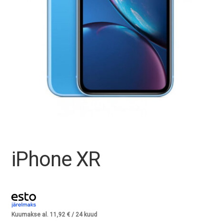
Tagasiost
Hooldus
Minu konto
Ostukorv
iPhone XR
Kuumakse al.
11,92
€
/ 24 kuud