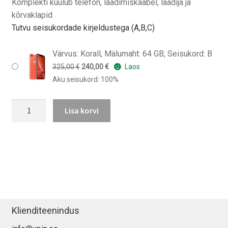
Komplekti kuulub telefon, laadimiskaabel, laadija ja
kõrvaklapid
Tutvu seisukordade kirjeldustega (A,B,C)
Värvus: Korall, Mälumaht: 64 GB, Seisukord: B
Algne
Praegune
325,00
€
240,00
€
Laos
hind
hind
Aku seisukord: 100%
oli:
on:
iPhone
325,00 €.
240,00 €.
Lisa korvi
XR
kogus
Klienditeenindus