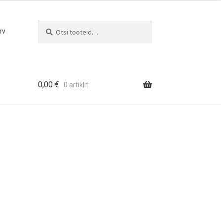
Otsi
Otsi:
rv
0,00
€
0 artiklit