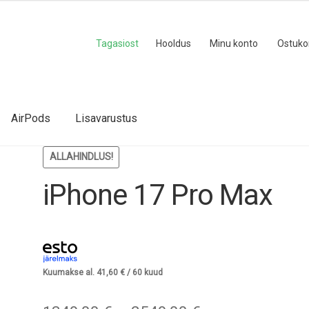
€
Tagasiost
Hooldus
Minu konto
Ostuko
AirPods
Lisavarustus
ALLAHINDLUS!
iPhone 17 Pro Max
Kuumakse al.
41,60
€
/ 60 kuud