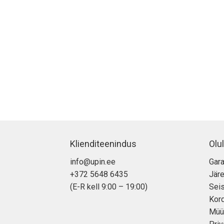
Klienditeenindus
Olul
info@upin.ee
Gara
+372 5648 6435
Jär
(E-R kell 9:00 – 19:00)
Seis
Kor
Müü