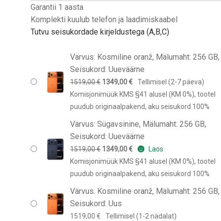
Garantii 1 aasta
Komplekti kuulub telefon ja laadimiskaabel
Tutvu seisukordade kirjeldustega (A,B,C)
Värvus: Kosmiline oranž, Mälumaht: 256 GB,
Seisukord: Uueväärne
Algne
Praegune
1519,00
€
1349,00
€
Tellimisel (2-7 päeva)
hind
hind
Komisjonimüük KMS §41 alusel (KM 0%), tootel
oli:
on:
puudub originaalpakend, aku seisukord 100%
1519,00 €.
1349,00 €.
Värvus: Sügavsinine, Mälumaht: 256 GB,
Seisukord: Uueväärne
Algne
Praegune
1519,00
€
1349,00
€
Laos
hind
hind
Komisjonimüük KMS §41 alusel (KM 0%), tootel
oli:
on:
puudub originaalpakend, aku seisukord 100%
1519,00 €.
1349,00 €.
Värvus: Kosmiline oranž, Mälumaht: 256 GB,
Seisukord: Uus
1519,00
€
Tellimisel (1-2 nädalat)