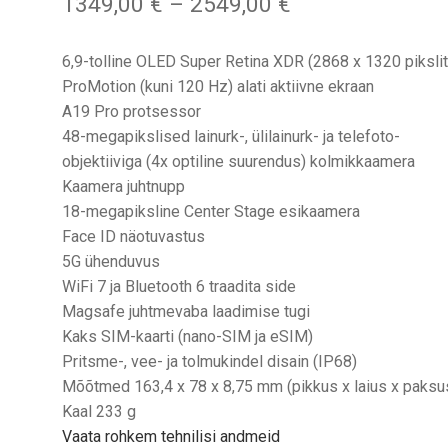
Hinnavahemik:
1349,00
€
–
2549,00
€
1349,00 €
kuni
6,9-tolline OLED Super Retina XDR (2868 x 1320 pikslit
2549,00 €
ProMotion (kuni 120 Hz) alati aktiivne ekraan
A19 Pro protsessor
48-megapikslised lainurk-, ülilainurk- ja telefoto-
objektiiviga (4x optiline suurendus) kolmikkaamera
Kaamera juhtnupp
18-megapiksline Center Stage esikaamera
Face ID näotuvastus
5G ühenduvus
WiFi 7 ja Bluetooth 6 traadita side
Magsafe juhtmevaba laadimise tugi
Kaks SIM-kaarti (nano-SIM ja eSIM)
Pritsme-, vee- ja tolmukindel disain (IP68)
Mõõtmed 163,4 x 78 x 8,75 mm (pikkus x laius x paksu
Kaal 233 g
Vaata rohkem tehnilisi andmeid