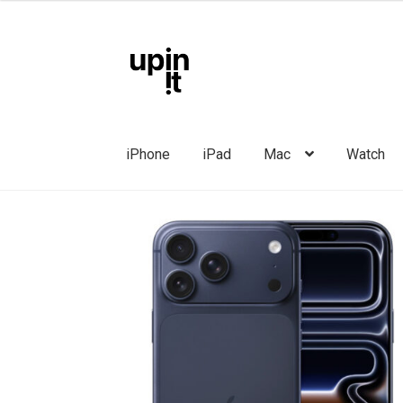
kuni
2549,00 
Liigu
Liigu
navigeerimisele
sisu
juurde
iPhone
iPad
Mac
Watch