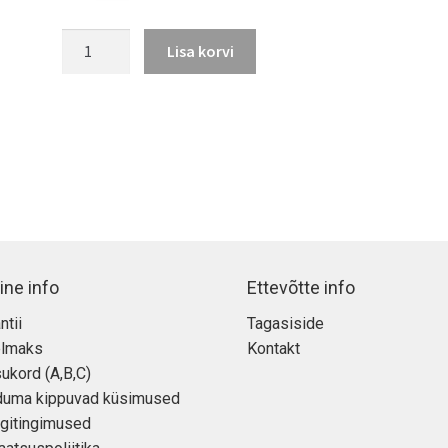
iPhone
Lisa korvi
17
Pro
Max
kogus
ine info
Ettevõtte info
ntii
Tagasiside
elmaks
Kontakt
ukord (A,B,C)
duma kippuvad küsimused
gitingimused