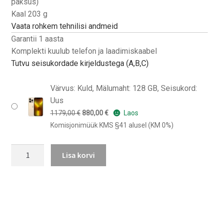
paksus)
Kaal 203 g
Vaata rohkem tehnilisi andmeid
Garantii 1 aasta
Komplekti kuulub telefon ja laadimiskaabel
Tutvu seisukordade kirjeldustega (A,B,C)
Värvus: Kuld, Mälumaht: 128 GB, Seisukord:
Uus
Algne
Praegune
1179,00
€
880,00
€
Laos
hind
hind
Komisjonimüük KMS §41 alusel (KM 0%)
oli:
on:
iPhone
1179,00 €.
880,00 €.
Lisa korvi
13
Pro
kogus