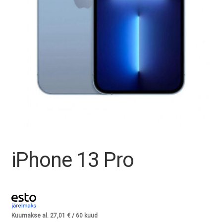
Tagasiost
Hooldus
Minu konto
Ostukorv
iPhone 13 Pro
Kuumakse al.
27,01
€
/ 60 kuud