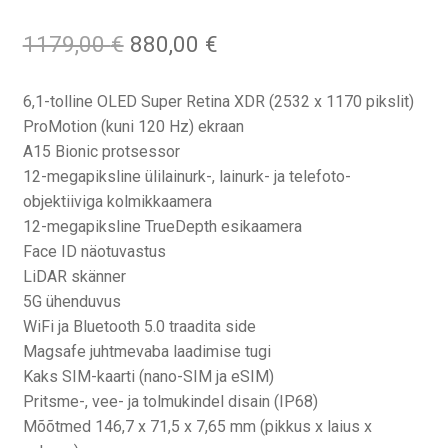
Algne
Praegune
1179,00
€
880,00
€
hind
hind
oli:
on:
6,1-tolline OLED Super Retina XDR (2532 x 1170 pikslit)
1179,00 €.
880,00 €.
ProMotion (kuni 120 Hz) ekraan
A15 Bionic protsessor
12-megapiksline ülilainurk-, lainurk- ja telefoto-
objektiiviga kolmikkaamera
12-megapiksline TrueDepth esikaamera
Face ID näotuvastus
LiDAR skänner
5G ühenduvus
WiFi ja Bluetooth 5.0 traadita side
Magsafe juhtmevaba laadimise tugi
Kaks SIM-kaarti (nano-SIM ja eSIM)
Pritsme-, vee- ja tolmukindel disain (IP68)
Mõõtmed 146,7 x 71,5 x 7,65 mm (pikkus x laius x