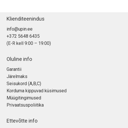
Klienditeenindus
info@upin.ee
+372 5648 6435
(E-R kell 9:00 – 19:00)
Oluline info
Garantii
Järelmaks
Seisukord (A,B,C)
Korduma kippuvad küsimused
Müügitingimused
Privaatsuspoliitika
Ettevõtte info