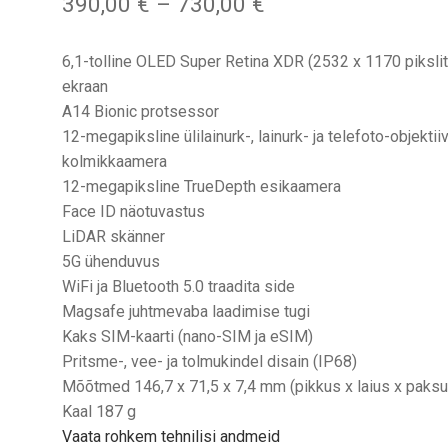
Hinnavahemik:
390,00
€
–
730,00
€
390,00 €
kuni
6,1-tolline OLED Super Retina XDR (2532 x 1170 pikslit
730,00 €
ekraan
A14 Bionic protsessor
12-megapiksline ülilainurk-, lainurk- ja telefoto-objektii
kolmikkaamera
12-megapiksline TrueDepth esikaamera
Face ID näotuvastus
LiDAR skänner
5G ühenduvus
WiFi ja Bluetooth 5.0 traadita side
Magsafe juhtmevaba laadimise tugi
Kaks SIM-kaarti (nano-SIM ja eSIM)
Pritsme-, vee- ja tolmukindel disain (IP68)
Mõõtmed 146,7 x 71,5 x 7,4 mm (pikkus x laius x paksu
Kaal 187 g
Vaata rohkem tehnilisi andmeid