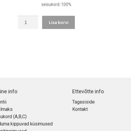
980,00 €.
730,00 €.
seisukord: 100%
iPhone
Lisa korvi
12
Pro
kogus
ine info
Ettevõtte info
ntii
Tagasiside
elmaks
Kontakt
ukord (A,B,C)
duma kippuvad küsimused