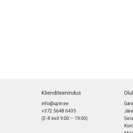
Klienditeenindus
Olul
info@upin.ee
Gara
+372 5648 6435
Jär
(E-R kell 9:00 – 19:00)
Seis
Kor