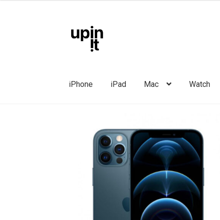
kuni
730,00 €
Liigu
Liigu
navigeerimisele
sisu
juurde
iPhone
iPad
Mac
Watch