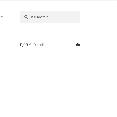
Otsi
Otsi:
rv
0,00
€
0 artiklit