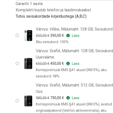
Garantii 1 aasta
Komplekti kuulub telefon ja laadimiskaabel
Tutvu seisukordade kirjeldustega (A,B,C)
Värvus: Hõbe, Mälumaht: 128 GB, Seisukord
Algne
Praegune
550,00
€
390,00
€
Laos
hind
hind
Aku seisukord: 100%
oli:
on:
Värvus: Grafiit, Mälumaht: 128 GB, Seisukord
550,00 €.
390,00 €.
Uueväärne
Algne
Praegune
650,00
€
450,00
€
Laos
hind
hind
Komisjonimüük KMS §41 alusel (KM 0%), aku
oli:
on:
seisukord: 98%
650,00 €.
450,00 €.
Värvus: Grafiit, Mälumaht: 512 GB, Seisukord
Uus
Algne
Praegune
980,00
€
730,00
€
Laos
hind
hind
Komisjonimüük KMS §41 alusel (KM 0%), avatud
oli:
on:
originaalpakend (telefon aktiveerimata), aku