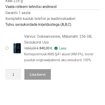
Kaal 226 g
Vaata rohkem tehnilisi andmeid
Garantii 1 aasta
Komplekti kuulub telefon ja laadimiskaabel
Tutvu seisukordade kirjeldustega (A,B,C)
Värvus: Ookeanisinine, Mälumaht: 256 GB,
Seisukord: Uus
Algne
Praegune
1050,00
€
840,00
€
Laos
hind
hind
Komisjonimüük KMS §41 alusel (KM 0%), tootel
oli:
on:
puudub originaalpakend, aku seisukord: 100%
1050,00 €.
840,00 €.
iPhone
Lisa korvi
12
Pro
Max
kogus