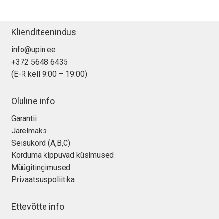
Klienditeenindus
info@upin.ee
+372 5648 6435
(E-R kell 9:00 – 19:00)
Oluline info
Garantii
Järelmaks
Seisukord (A,B,C)
Korduma kippuvad küsimused
Müügitingimused
Privaatsuspoliitika
Ettevõtte info