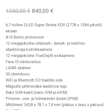
Algne
Praegune
1050,00
€
840,00
€
hind
hind
oli:
on:
6,7-tolline OLED Super Retina XDR (2778 x 1284 pikslit)
1050,00 €.
840,00 €.
ekraan
A14 Bionic protsessor
12-megapiksline ülilainurk-, lainurk- ja telefoto-
objektiiviga kolmikkaamera
12-megapiksline TrueDepth esikaamera
Face ID näotuvastus
LiDAR skänner
5G ühenduvus
WiFi ja Bluetooth 5.0 traadita side
Magsafe juhtmevaba laadimise tugi
Kaks SIM-kaarti (nano-SIM ja eSIM)
Pritsme-, vee- ja tolmukindel disain (IP68)
Mõõtmed 160,8 x 78,1 x 7,4 mm (pikkus x laius x paksus)