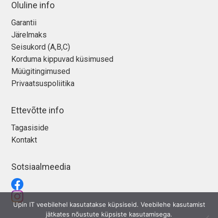
Oluline info
Garantii
Järelmaks
Seisukord (A,B,C)
Korduma kippuvad küsimused
Müügitingimused
Privaatsuspoliitika
Ettevõtte info
Tagasiside
Kontakt
Sotsiaalmeedia
Upin IT veebilehel kasutatakse küpsiseid. Veebilehe kasutamist
jätkates nõustute küpsiste kasutamisega.