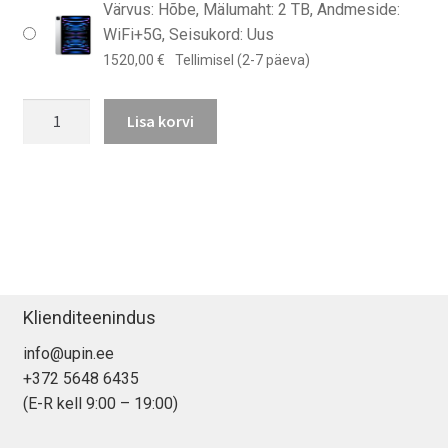
Värvus: Hõbe, Mälumaht: 2 TB, Andmeside:
WiFi+5G, Seisukord: Uus
1520,00
€
Tellimisel (2-7 päeva)
iPad
Lisa korvi
Pro
12,9″
(2022)
kogus
Klienditeenindus
info@upin.ee
+372 5648 6435
(E-R kell 9:00 – 19:00)