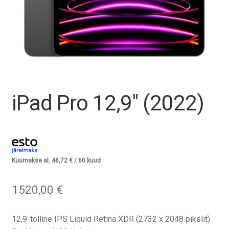
Tagasiost
Hooldus
Minu konto
Ostukorv
iPad Pro 12,9″ (2022)
Kuumakse al.
46,72
€
/ 60 kuud
1520,00
€
12,9-tolline IPS Liquid Retina XDR (2732 x 2048 pikslit)