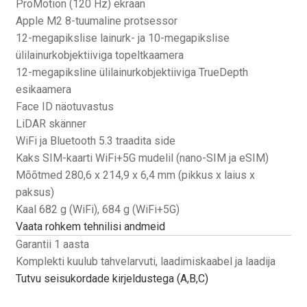
ProMotion (120 Hz) ekraan
Apple M2 8-tuumaline protsessor
12-megapikslise lainurk- ja 10-megapikslise
ülilainurkobjektiiviga topeltkaamera
12-megapiksline ülilainurkobjektiiviga TrueDepth
esikaamera
Face ID näotuvastus
LiDAR skänner
WiFi ja Bluetooth 5.3 traadita side
Kaks SIM-kaarti WiFi+5G mudelil (nano-SIM ja eSIM)
Mõõtmed 280,6 x 214,9 x 6,4 mm (pikkus x laius x
paksus)
Kaal 682 g (WiFi), 684 g (WiFi+5G)
Vaata rohkem tehnilisi andmeid
Garantii 1 aasta
Komplekti kuulub tahvelarvuti, laadimiskaabel ja laadija
Tutvu seisukordade kirjeldustega (A,B,C)