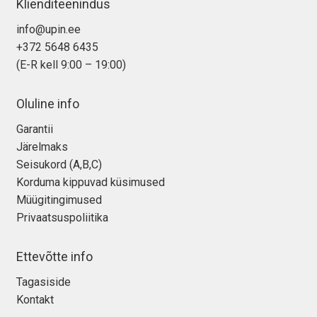
Klienditeenindus
info@upin.ee
+372 5648 6435
(E-R kell 9:00 – 19:00)
Oluline info
Garantii
Järelmaks
Seisukord (A,B,C)
Korduma kippuvad küsimused
Müügitingimused
Privaatsuspoliitika
Ettevõtte info
Tagasiside
Kontakt