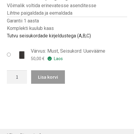
Võimalik voltida erinevatesse asenditesse
Lihtne paigaldada ja eemaldada
Garantii 1 aasta
Komplekti kuulub kaas
Tutvu seisukordade kirjeldustega (A,B,C)
Värvus: Must, Seisukord: Uueväärne
50,00
€
Laos
iPad
Lisa korvi
mini
(2021)
Smart
Folio
kaas
kogus