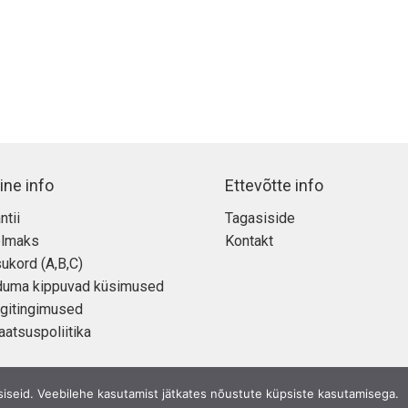
Smart
Folio
kaas
kogus
ine info
Ettevõtte info
ntii
Tagasiside
elmaks
Kontakt
ukord (A,B,C)
duma kippuvad küsimused
gitingimused
aatsuspoliitika
siseid. Veebilehe kasutamist jätkates nõustute küpsiste kasutamisega.