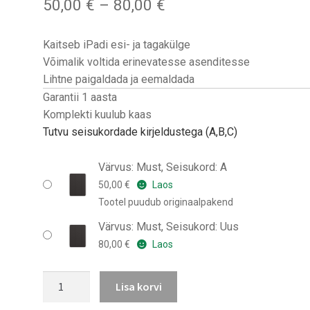
Hinnavahemik:
50,00
€
–
80,00
€
50,00 €
kuni
Kaitseb iPadi esi- ja tagakülge
80,00 €
Võimalik voltida erinevatesse asenditesse
Lihtne paigaldada ja eemaldada
Garantii 1 aasta
Komplekti kuulub kaas
Tutvu seisukordade kirjeldustega (A,B,C)
Värvus: Must, Seisukord: A
50,00
€
Laos
Tootel puudub originaalpakend
Värvus: Must, Seisukord: Uus
80,00
€
Laos
iPad
Lisa korvi
11"