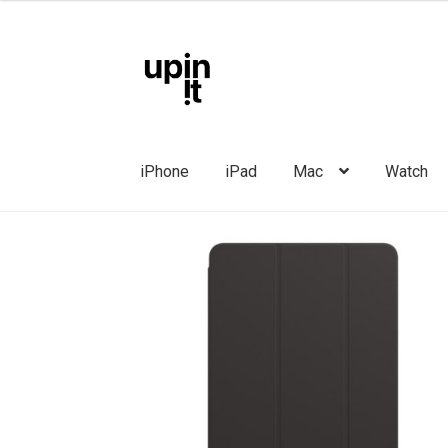
kuni
80,00 €
Liigu
Liigu
navigeerimisele
sisu
juurde
iPhone
iPad
Mac
Watch