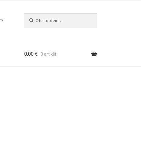
Otsi
Otsi:
rv
0,00
€
0 artiklit