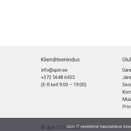
Klienditeenindus
Olul
info@upin.ee
Gara
+372 5648 6435
Jär
(E-R kell 9:00 – 19:00)
Seis
Kor
Müü
Priv
Upin IT veebilehel kasutatakse küp
© Upin IT OÜ 2026