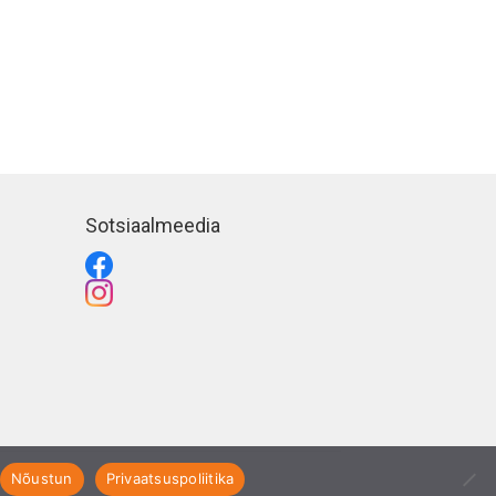
Sotsiaalmeedia
Nõustun
Privaatsuspoliitika