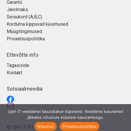
Garantii
Järelmaks
Seisukord (A,B,C)
Korduma kippuvad küsimused
Müügitingimused
Privaatsuspoliitika
Ettevõtte info
Tagasiside
Kontakt
Sotsiaalmeedia
Upin IT veebilehel kasutatakse küpsiseid. Veebilehe kasutamist
jätkates nõustute küpsiste kasutamisega.
Nõustun
Privaatsuspoliitika
© Upin IT OÜ 2026