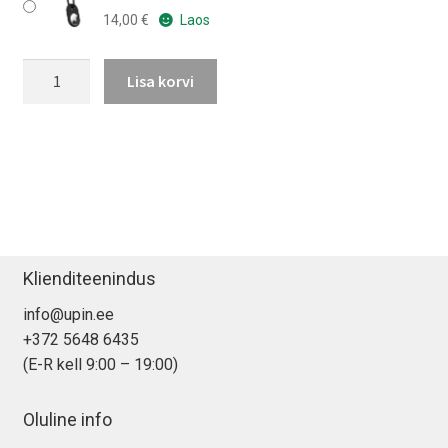
14,00
€
Laos
Caseology
Lisa korvi
Vault
AirTag
kaitsekest
kogus
Klienditeenindus
info@upin.ee
+372 5648 6435
(E-R kell 9:00 – 19:00)
Oluline info