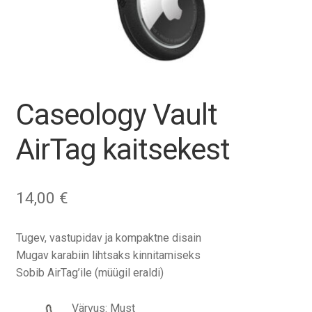
Tagasiost
Hooldus
Minu konto
Caseology Vault
Ostukorv
AirTag kaitsekest
14,00
€
Tugev, vastupidav ja kompaktne disain
Mugav karabiin lihtsaks kinnitamiseks
Sobib AirTag’ile (müügil eraldi)
Värvus: Must