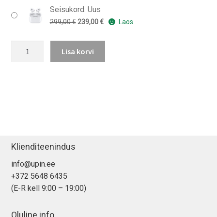
Seisukord: Uus
Algne
Praegune
299,00
€
239,00
€
Laos
hind
hind
AirPods
oli:
on:
Lisa korvi
Pro
299,00 €.
239,00 €.
2
juhtmevabad
kõrvaklapid
kogus
Klienditeenindus
info@upin.ee
+372 5648 6435
(E-R kell 9:00 – 19:00)
Oluline info