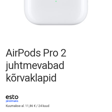
Tagasiost
Hooldus
Minu konto
Ostukorv
AirPods Pro 2
juhtmevabad
kõrvaklapid
Kuumakse al.
11,86
€
/ 24 kuud