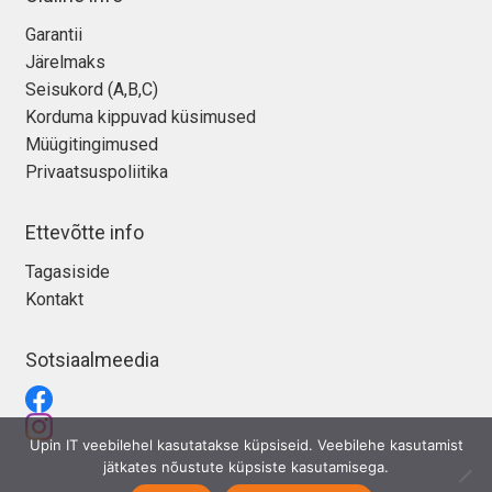
Garantii
Järelmaks
Seisukord (A,B,C)
Korduma kippuvad küsimused
Müügitingimused
Privaatsuspoliitika
Ettevõtte info
Tagasiside
Kontakt
Sotsiaalmeedia
Upin IT veebilehel kasutatakse küpsiseid. Veebilehe kasutamist
jätkates nõustute küpsiste kasutamisega.