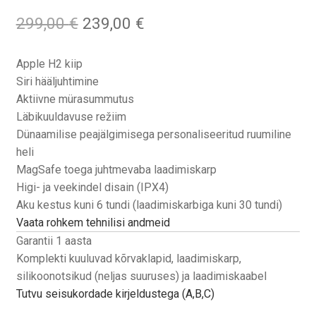
Algne
Praegune
299,00
€
239,00
€
hind
hind
oli:
on:
Apple H2 kiip
299,00 €.
239,00 €.
Siri hääljuhtimine
Aktiivne mürasummutus
Läbikuuldavuse režiim
Dünaamilise peajälgimisega personaliseeritud ruumiline
heli
MagSafe toega juhtmevaba laadimiskarp
Higi- ja veekindel disain (IPX4)
Aku kestus kuni 6 tundi (laadimiskarbiga kuni 30 tundi)
Vaata rohkem tehnilisi andmeid
Garantii 1 aasta
Komplekti kuuluvad kõrvaklapid, laadimiskarp,
silikoonotsikud (neljas suuruses) ja laadimiskaabel
Tutvu seisukordade kirjeldustega (A,B,C)