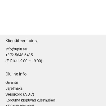
Klienditeenindus
info@upin.ee
+372 5648 6435
(E-R kell 9:00 – 19:00)
Oluline info
Garantii
Järelmaks
Seisukord (A,B,C)
Korduma kippuvad küsimused