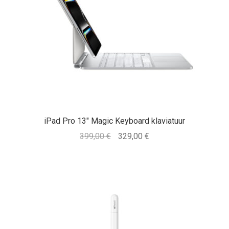
iPad Pro 13″ Magic Keyboard klaviatuur
Algne
Praegune
399,00
€
329,00
€
hind
hind
oli:
on:
399,00 €.
329,00 €.