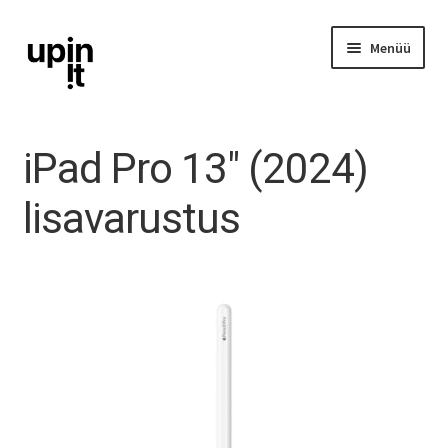
Liigu
Liigu
Menüü
navigeerimisele
sisu
juurde
iPhone
iPad Pro 13″ (2024)
iPad
lisavarustus
Ava
Mac
alamm
Watch
AirPods
Lisavarustus