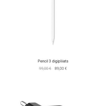
Pencil 3 digipliiats
Algne
Praegune
99,00
€
89,00
€
hind
hind
oli:
on:
99,00 €.
89,00 €.