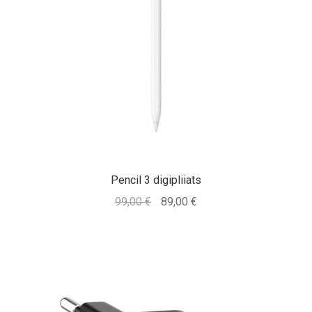
Pencil 3 digipliiats
Algne
Praegune
99,00
€
89,00
€
hind
hind
oli:
on:
99,00 €.
89,00 €.