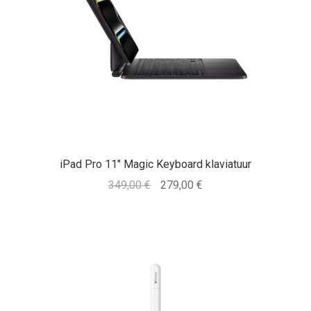
iPad Pro 11″ Magic Keyboard klaviatuur
Algne
Praegune
349,00
€
279,00
€
hind
hind
oli:
on:
349,00 €.
279,00 €.