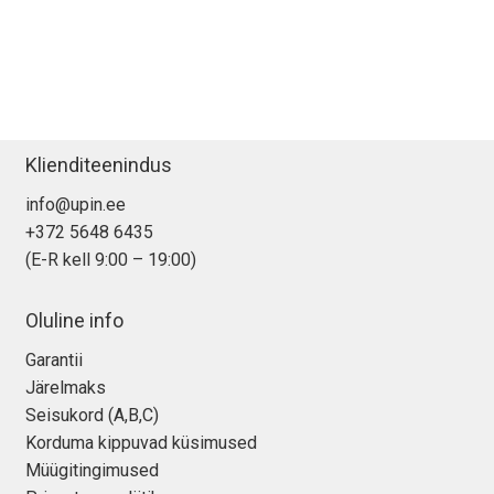
Klienditeenindus
info@upin.ee
+372 5648 6435
(E-R kell 9:00 – 19:00)
Oluline info
Garantii
Järelmaks
Seisukord (A,B,C)
Korduma kippuvad küsimused
Müügitingimused