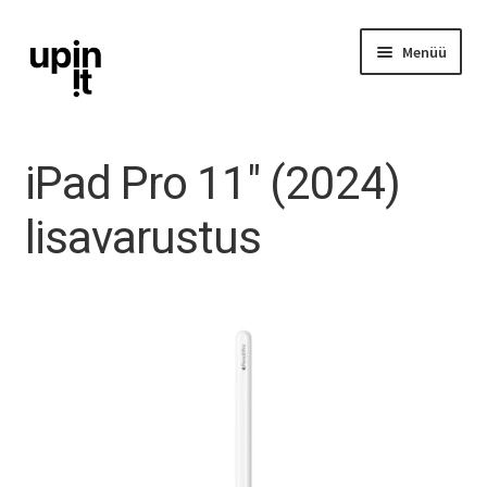
Liigu
Liigu
Menüü
navigeerimisele
sisu
juurde
iPhone
iPad Pro 11″ (2024)
iPad
lisavarustus
Ava
Mac
alamm
Watch
AirPods
Lisavarustus