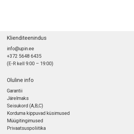
Klienditeenindus
info@upin.ee
+372 5648 6435
(E-R kell 9:00 – 19:00)
Oluline info
Garantii
Järelmaks
Seisukord (A,B,C)
Korduma kippuvad küsimused
Müügitingimused
Privaatsuspoliitika