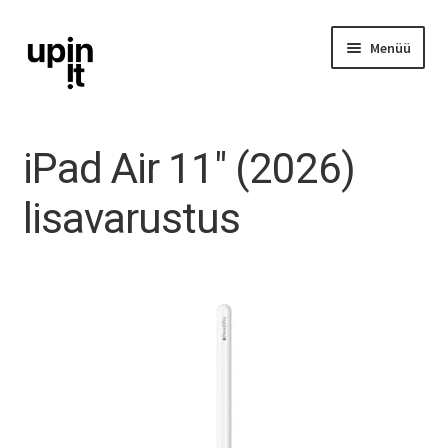
Liigu
Liigu
Menüü
navigeerimisele
sisu
juurde
iPhone
iPad Air 11″ (2026)
iPad
lisavarustus
Ava
Mac
alamm
Watch
AirPods
Lisavarustus