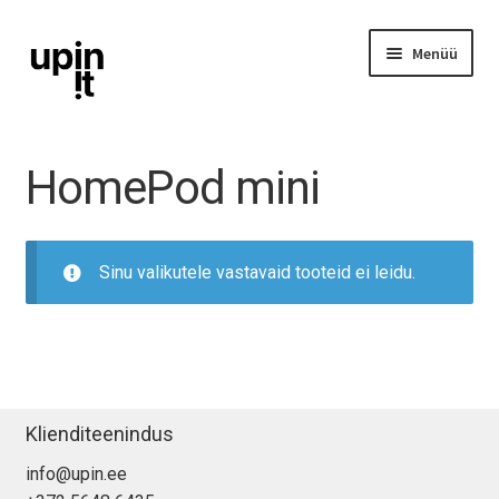
Liigu
Liigu
Menüü
navigeerimisele
sisu
juurde
iPhone
HomePod mini
iPad
Ava
Sinu valikutele vastavaid tooteid ei leidu.
Mac
alamm
Watch
AirPods
Klienditeenindus
Lisavarustus
info@upin.ee