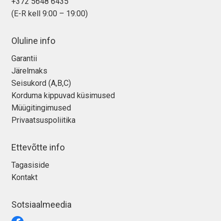
+372 5648 6435
Tagasiost
(E-R kell 9:00 – 19:00)
Hooldus
Oluline info
Garantii
Minu konto
Järelmaks
Seisukord (A,B,C)
Ostukorv
Korduma kippuvad küsimused
Müügitingimused
Privaatsuspoliitika
Ettevõtte info
Tagasiside
Kontakt
Sotsiaalmeedia