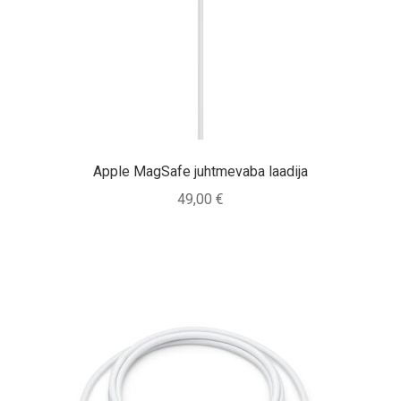
Tagasiost
Hooldus
Minu konto
Ostukorv
Apple MagSafe juhtmevaba laadija
49,00
€