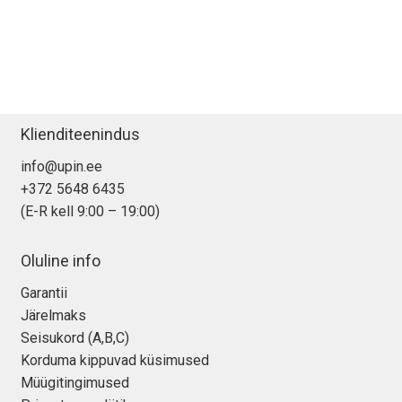
Klienditeenindus
info@upin.ee
+372 5648 6435
(E-R kell 9:00 – 19:00)
Oluline info
Garantii
Järelmaks
Seisukord (A,B,C)
Korduma kippuvad küsimused
Müügitingimused