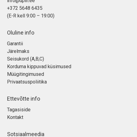
info@upin.ee
+372 5648 6435
(E-R kell 9:00 – 19:00)
Oluline info
Garantii
Järelmaks
Seisukord (A,B,C)
Korduma kippuvad küsimused
Müügitingimused
Privaatsuspoliitika
Ettevõtte info
Tagasiside
Kontakt
Sotsiaalmeedia