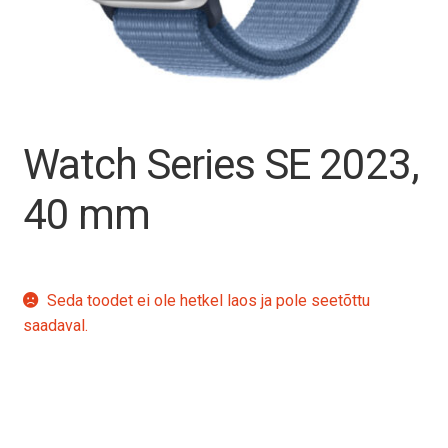
Tagasiost
Hooldus
Minu konto
Watch Series SE 2023,
Ostukorv
40 mm
Seda toodet ei ole hetkel laos ja pole seetõttu
saadaval.