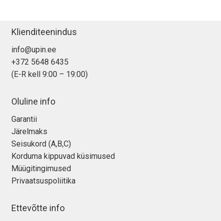
Klienditeenindus
info@upin.ee
+372 5648 6435
(E-R kell 9:00 – 19:00)
Oluline info
Garantii
Järelmaks
Seisukord (A,B,C)
Korduma kippuvad küsimused
Müügitingimused
Privaatsuspoliitika
Ettevõtte info