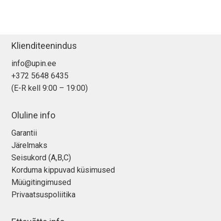
Klienditeenindus
info@upin.ee
+372 5648 6435
(E-R kell 9:00 – 19:00)
Oluline info
Garantii
Järelmaks
Seisukord (A,B,C)
Korduma kippuvad küsimused
Müügitingimused
Privaatsuspoliitika