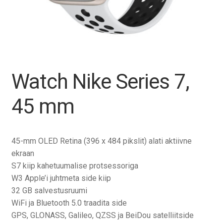
Tagasiost
Hooldus
Minu konto
Watch Nike Series 7,
Ostukorv
45 mm
45-mm OLED Retina (396 x 484 pikslit) alati aktiivne
ekraan
S7 kiip kahetuumalise protsessoriga
W3 Apple’i juhtmeta side kiip
32 GB salvestusruumi
WiFi ja Bluetooth 5.0 traadita side
GPS, GLONASS, Galileo, QZSS ja BeiDou satelliitside