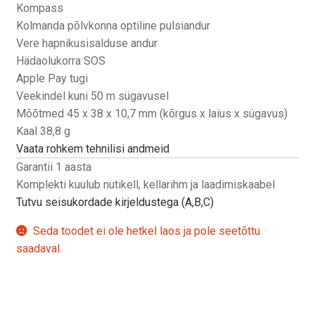
Kompass
Kolmanda põlvkonna optiline pulsiandur
Vere hapnikusisalduse andur
Hädaolukorra SOS
Apple Pay tugi
Veekindel kuni 50 m sügavusel
Mõõtmed 45 x 38 x 10,7 mm (kõrgus x laius x sügavus)
Kaal 38,8 g
Vaata rohkem tehnilisi andmeid
Garantii 1 aasta
Komplekti kuulub nutikell, kellarihm ja laadimiskaabel
Tutvu seisukordade kirjeldustega (A,B,C)
Seda toodet ei ole hetkel laos ja pole seetõttu
saadaval.