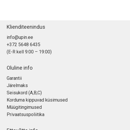
Klienditeenindus
info@upin.ee
+372 5648 6435
(E-R kell 9:00 – 19:00)
Oluline info
Garantii
Järelmaks
Seisukord (A,B,C)
Korduma kippuvad küsimused
Müügitingimused
Privaatsuspoliitika