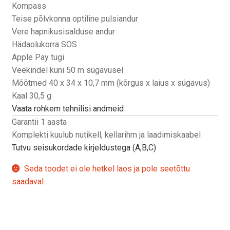
Kompass
Teise põlvkonna optiline pulsiandur
Vere hapnikusisalduse andur
Hädaolukorra SOS
Apple Pay tugi
Veekindel kuni 50 m sügavusel
Mõõtmed 40 x 34 x 10,7 mm (kõrgus x laius x sügavus)
Kaal 30,5 g
Vaata rohkem tehnilisi andmeid
Garantii 1 aasta
Komplekti kuulub nutikell, kellarihm ja laadimiskaabel
Tutvu seisukordade kirjeldustega (A,B,C)
Seda toodet ei ole hetkel laos ja pole seetõttu
saadaval.