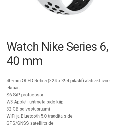
Tagasiost
Hooldus
Minu konto
Watch Nike Series 6,
Ostukorv
40 mm
40-mm OLED Retina (324 x 394 pikslit) alati aktiivne
ekraan
S6 SiP protsessor
W3 Apple’i juhtmeta side kiip
32 GB salvestusruumi
WiFi ja Bluetooth 5.0 traadita side
GPS/GNSS satelliitside