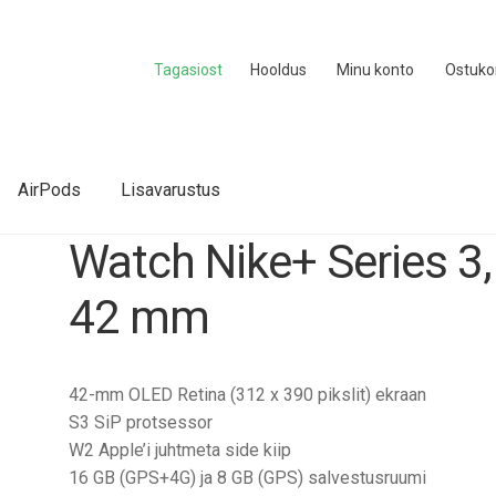
Tagasiost
Hooldus
Minu konto
Ostuko
AirPods
Lisavarustus
Watch Nike+ Series 3,
42 mm
42-mm OLED Retina (312 x 390 pikslit) ekraan
S3 SiP protsessor
W2 Apple’i juhtmeta side kiip
16 GB (GPS+4G) ja 8 GB (GPS) salvestusruumi