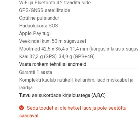
WiFi ja Bluetooth 4.2 traadita side
GPS/GNSS satelliitside
Optiline pulsiandur
Hädaolukorra SOS
Apple Pay tugi
Veekindel kuni 50 m sügavusel
Mõõtmed 42,5 x 36,4 x 11,4 mm (kõrgus x laius x süga
Kaal 32,3 g (GPS), 34,9 g (GPS+4G)
Vaata rohkem tehnilisi andmeid
Garantii 1 aasta
Komplekti kuulub nutikell, kellarihm, laadimiskaabel ja
laadija
Tutvu seisukordade kirjeldustega (A,B,C)
Seda toodet ei ole hetkel laos ja pole seetõttu
saadaval.