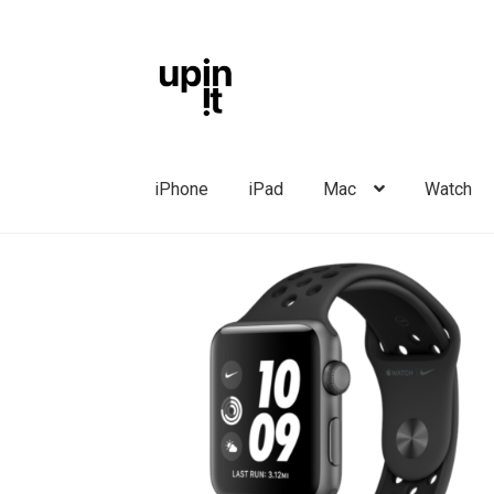
Liigu
Liigu
navigeerimisele
sisu
juurde
iPhone
iPad
Mac
Watch