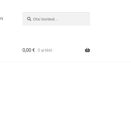
Otsi
Otsi:
rv
0,00
€
0 artiklit