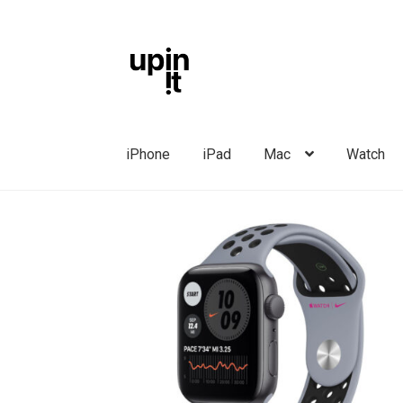
Liigu
Liigu
navigeerimisele
sisu
juurde
iPhone
iPad
Mac
Watch