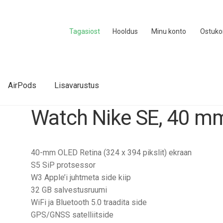
Tagasiost
Hooldus
Minu konto
Ostuko
AirPods
Lisavarustus
Watch Nike SE, 40 m
40-mm OLED Retina (324 x 394 pikslit) ekraan
S5 SiP protsessor
W3 Apple’i juhtmeta side kiip
32 GB salvestusruumi
WiFi ja Bluetooth 5.0 traadita side
GPS/GNSS satelliitside