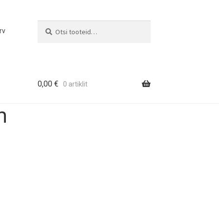
Otsi
Otsi:
rv
0,00
€
0 artiklit
m