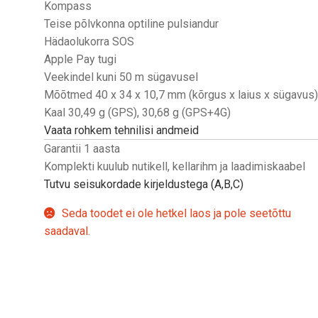
Kompass
Teise põlvkonna optiline pulsiandur
Hädaolukorra SOS
Apple Pay tugi
Veekindel kuni 50 m sügavusel
Mõõtmed 40 x 34 x 10,7 mm (kõrgus x laius x sügavus
Kaal 30,49 g (GPS), 30,68 g (GPS+4G)
Vaata rohkem tehnilisi andmeid
Garantii 1 aasta
Komplekti kuulub nutikell, kellarihm ja laadimiskaabel
Tutvu seisukordade kirjeldustega (A,B,C)
Seda toodet ei ole hetkel laos ja pole seetõttu
saadaval.