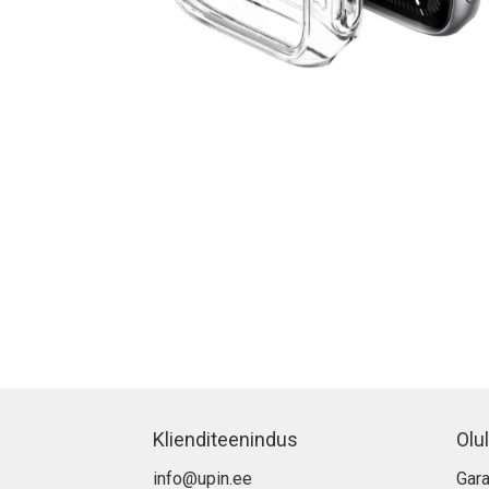
Klienditeenindus
Olul
info@upin.ee
Gara