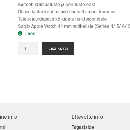
Kaitseb kriimustuste ja põrutuste eest
Õhuke kaitsekest mahub tihedalt ümber korpuse
Täielik juurdepääs kõikidele funktsioonidele
Sobib Apple Watch 44 mm nutikellale (Series 4/ 5/ 6/ 
Laos
Spigen
Lisa korvi
Ultra
Hybrid
Apple
Watch
44
mm
kaitsekest
kogus
ine info
Ettevõtte info
ntii
Tagasiside