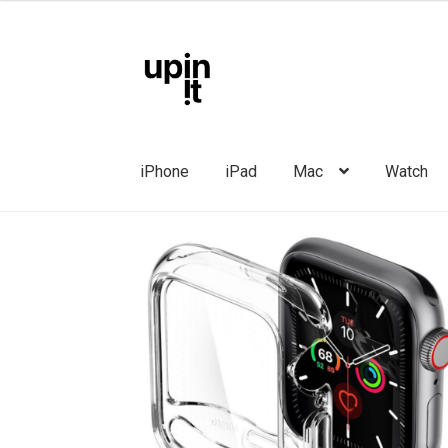
Liigu
Liigu
navigeerimisele
sisu
juurde
iPhone
iPad
Mac
Watch