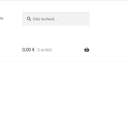
Otsi
Otsi:
rv
0,00
€
0 artiklit