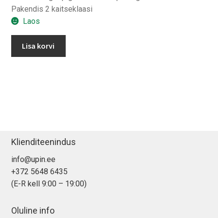
Pakendis 2 kaitseklaasi
Laos
Spigen
Lisa korvi
OPTIK
iPhone
14
Pro/
14
Pro
Max
kaamera
Klienditeenindus
kaitseklaas
info@upin.ee
kogus
+372 5648 6435
(E-R kell 9:00 – 19:00)
Oluline info