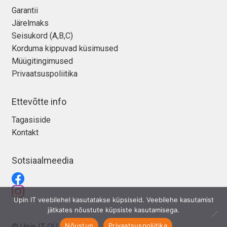
Garantii
Järelmaks
Seisukord (A,B,C)
Korduma kippuvad küsimused
Müügitingimused
Privaatsuspoliitika
Ettevõtte info
Tagasiside
Kontakt
Sotsiaalmeedia
Upin IT veebilehel kasutatakse küpsiseid. Veebilehe kasutamist
jätkates nõustute küpsiste kasutamisega.
Nõustun
Privaatsuspoliitika
© Upin IT OÜ 2026