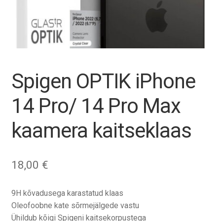
Tagasiost
Hooldus
Minu konto
Spigen OPTIK iPhone
Ostukorv
14 Pro/ 14 Pro Max
kaamera kaitseklaas
18,00
€
9H kõvadusega karastatud klaas
Oleofoobne kate sõrmejälgede vastu
Ühildub kõigi Spigeni kaitsekorpustega