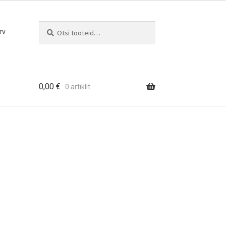
Otsi
Otsi:
rv
0,00
€
0 artiklit