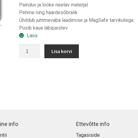
Painduv ja lööke neelav materjal
Pehme ning haardesõbralik
Ühildub juhtmevaba laadimise ja MagSafe tarvikutega
Püsib kaua läbipaistev
Laos
Spigen
Lisa korvi
Liquid
Crystal
MagFit
iPhone
17
kaitsekest
kogus
ine info
Ettevõtte info
ntii
Tagasiside