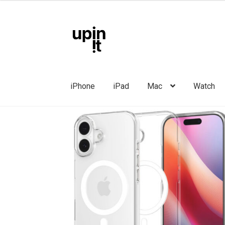
Liigu
Liigu
navigeerimisele
sisu
juurde
iPhone
iPad
Mac
Watch