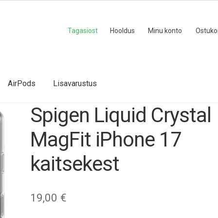
Tagasiost
Hooldus
Minu konto
Ostuko
AirPods
Lisavarustus
Spigen Liquid Crystal
MagFit iPhone 17
kaitsekest
19,00
€