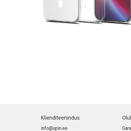
Klienditeenindus
Olul
info@upin.ee
Gara