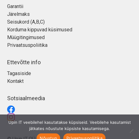
Garantii
Järelmaks
Seisukord (A,B,C)
Korduma kippuvad küsimused
Müügitingimused
Privaatsuspoliitika
Ettevõtte info
Tagasiside
Kontakt
Sotsiaalmeedia
Upin IT veebilehel kasutatakse küpsiseid. Veebilehe kasutamist
jätkates nõustute küpsiste kasutamisega.
Nõustun
Privaatsuspoliitika
© Upin IT OÜ 2026