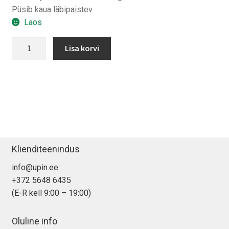
Püsib kaua läbipaistev
Laos
Spigen
Lisa korvi
Liquid
Crystal
iPhone
XS/
X
kaitsekest
kogus
Klienditeenindus
info@upin.ee
+372 5648 6435
(E-R kell 9:00 – 19:00)
Oluline info