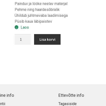
Painduv ja lööke neelav materjal
Pehme ning haardesõbralik
Ühildub juhtmevaba laadimisega
Püsib kaua läbipaistev
Laos
Spigen
Lisa korvi
Liquid
Crystal
iPhone
15
Plus
kaitsekest
kogus
ine info
Ettevõtte info
ntii
Tagasiside