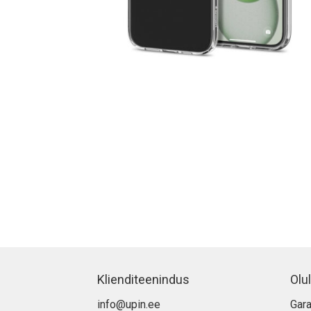
Klienditeenindus
Olul
info@upin.ee
Gara