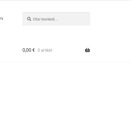
Otsi
Otsi:
rv
0,00
€
0 artiklit