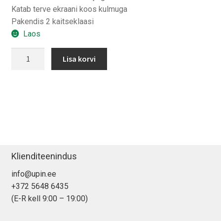
Katab terve ekraani koos kulmuga
Pakendis 2 kaitseklaasi
Laos
Spigen
Lisa korvi
EZ
FIT
iPhone
17
Pro/
17/
16
Pro
Klienditeenindus
kaitseklaas
info@upin.ee
(2-
+372 5648 6435
pakk)
(E-R kell 9:00 – 19:00)
kogus