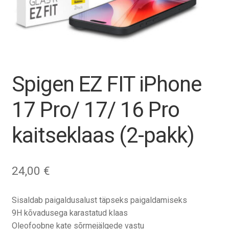
Tagasiost
Hooldus
Minu konto
Spigen EZ FIT iPhone
Ostukorv
17 Pro/ 17/ 16 Pro
kaitseklaas (2-pakk)
24,00
€
Sisaldab paigaldusalust täpseks paigaldamiseks
9H kõvadusega karastatud klaas
Oleofoobne kate sõrmejälgede vastu