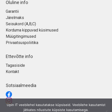
Oluline info
Garantii
Järelmaks
Seisukord (A,B,C)
Korduma kippuvad küsimused
Müügitingimused
Privaatsuspoliitika
Ettevõtte info
Tagasiside
Kontakt
Sotsiaalmeedia
Upin IT veebilehel kasutatakse küpsiseid. Veebilehe kasutamist
jätkates nõustute küpsiste kasutamisega.